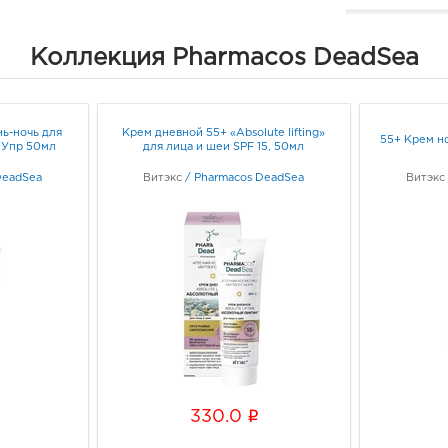
Белг
Коллекция Pharmacos DeadSea
3080
Белго
Граф
ь-ночь для
Крем дневной 55+ «Аbsolute lifting»
55+ Крем но
л+Упр 50мл
для лица и шеи SPF 15, 50мл
Белг
DeadSea
Витэкс
/
Pharmacos DeadSea
Витэкс
3080
Белг
Б.Хм
Граф
Белг
3080
Белг
Граф
i
330.0
Воро
3940