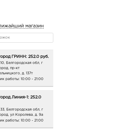
кими массирующими
лижайший магазин
ый спирт, полисорбат-60,
стиновая кислота,
ононаноат,
таин, ПЭГ-7
триэтаноламин, гидроксид
ород ГРИНН: 252.0 руб.
н, этилпарабен,
10, Белгородская обл, г
й, экстракт Codium
ород, пр-кт
фюмерная композиция,
льницкого, д. 137т
ик работы:
10:00 - 21:00
e barbadensis (алоэ),
азолинон,
ород Линия-1: 252.0
33, Белгородская обл, г
ород, ул Королева, д. 9а
ик работы:
10:00 - 21:00