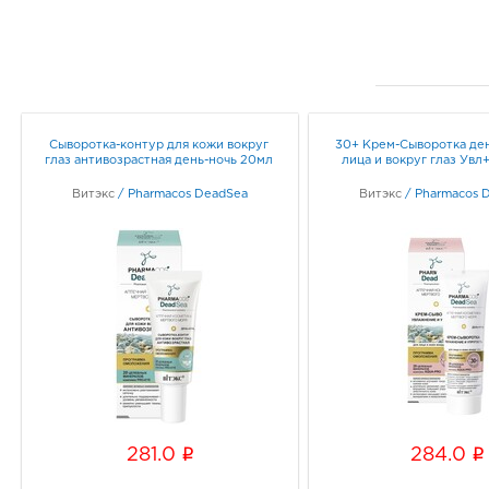
Сыворотка-контур для кожи вокруг
30+ Крем-Сыворотка ден
глаз антивозрастная день-ночь 20мл
лица и вокруг глаз Ув
Витэкс
/
Pharmacos DeadSea
Витэкс
/
Pharmacos 
i
i
281.0
284.0