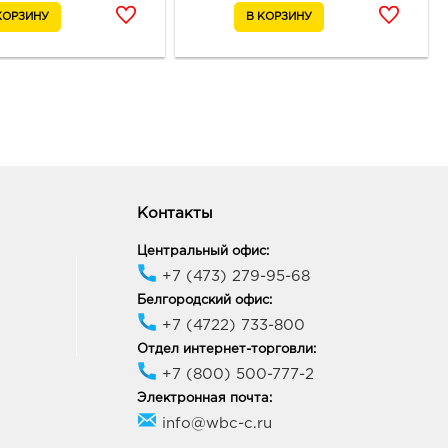
неж, пр-кт Московский, д.
ик работы:
10:00 - 22:00
онеж Галерея Чижова:
0 руб.
18, Воронежская обл, г
неж, ул Кольцовская, д. 35
ик работы:
10:00 - 22:00
Контакты
Центральный офис:
онеж Молодежный:
+7 (473) 279-95-68
0 руб.
88, Воронежская обл, г
Белгородский офис:
неж, ул Генерала
+7 (4722) 733-800
кова, д. 62
Отдел интернет-торговли:
ик работы:
9:00 - 20:00
+7 (800) 500-777-2
Электронная почта:
неж Европа: 252.0 руб.
info@wbc-c.ru
33, Воронежская обл, г