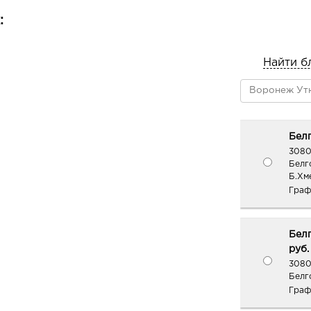
области вокруг глаз, вспеньте лег
:
движениями.
Тщательно смойте теплой водой.
Найти б
Состав: вода, глицерин, цетеарилов
ПЭГ-100 стеарат, цетеарет-25, мири
стеариновая кислота, этилгексилиз
лаурилглюкозид, кокамидопропилбе
глицерилкокоат, глицерилстеарат, 
Белг
калия, феноксиэтанол, метилпарабе
3080
пропилпарабен, экстракт водоросле
Белг
Fragile (морского винограда), пар
Б.Хме
Граф
соль Мёртвого моря, сок листьев Alo
бензиловый спирт, метилхлоризоти
метилизотиазолинон
Белг
руб.
3080
Белг
Граф