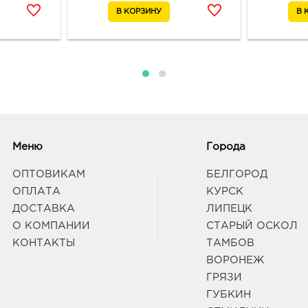
Воро
129/1
Граф
Вор
252.
3940
Воро
Граф
Меню
Города
ОПТОВИКАМ
БЕЛГОРОД
Вор
ОПЛАТА
КУРСК
252.
3940
ДОСТАВКА
ЛИПЕЦК
Воро
О КОМПАНИИ
СТАРЫЙ ОСКОЛ
Лизю
КОНТАКТЫ
ТАМБОВ
Граф
ВОРОНЕЖ
ГРЯЗИ
Воро
ГУБКИН
3940