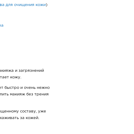
ва для очищения кожи
)
ea
акияжа и загрязнений
тает кожу.
ет быстро и очень нежно
алить макияж без трения
щенному составу, уже
хаживать за кожей.