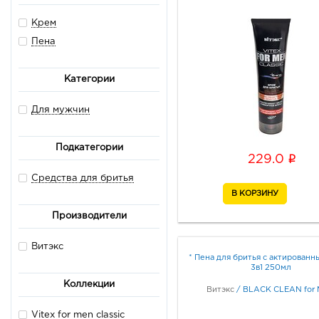
Крем
Пена
Категории
Для мужчин
Подкатегории
i
229.0
Средства для бритья
Производители
Витэкс
* Пена для бритья с актированн
3в1 250мл
Коллекции
Витэкс
/
BLACK CLEAN for
Vitex for men classic