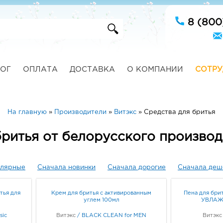
8 (800
ОГ
ОПЛАТА
ДОСТАВКА
О КОМПАНИИ
СОТРУ
На главную
»
Производители
»
Витэкс
»
Средства для бритья
бритья от белорусского производ
улярные
Сначала новинки
Сначала дорогие
Сначала деш
тья для
Крем для бритья с активированным
Пена для брит
углем 100мл
УВЛАЖ
sic
Витэкс
/
BLACK CLEAN for MEN
Витэкс