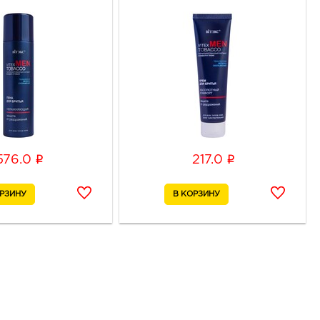
i
i
576.0
217.0