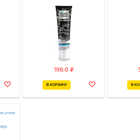
i
198.0
ым углем
 MEN