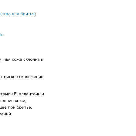
дства для бритья
)
ic
, чья кожа склонна к
т мягкое скольжение
тамин Е, аллантоин и
ушение кожи,
ее при бритье,
лений.