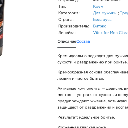
Штрихкод:
4810153013422
Тип:
Крем
Категория:
Для мужчин
(
Сре
Страна:
Беларусь
Производитель:
Витэкс
Линейка:
Vitex for Men Class
Описание
Состав
Крем идеально подходит для мужчин
сухости и раздражению при бритье.
Кремообразная основа обеспечивае
лезвия и чистое бритье.
Активные компоненты — девясил, ви
ментол — устраняют сухость и шел
предупреждают жжение, возникающ
защищают от раздражений и воспа
Результат: идеальное бритье.
Ухоженная гладкая кожа.