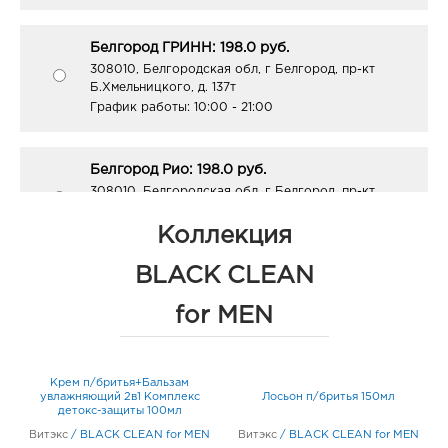
Белгород ГРИНН: 198.0 руб.
308010, Белгородская обл, г Белгород, пр-кт
Б.Хмельницкого, д. 137т
График работы:
10:00 - 21:00
Белгород Рио: 198.0 руб.
308010, Белгородская обл, г Белгород, пр-кт
Б.Хмельницкого, д. 164
График работы:
10:00 - 21:00
Коллекция
BLACK CLEAN
Белгород Маяк: 198.0 руб.
for MEN
308009, Белгородская обл, г Белгород, ул 50-
летия Белгородской области, д. 11
График работы:
9:00 - 20:00
Крем п/бритья+Бальзам
ым
Г
увлажняющий 2в1 Комплекс
Лосьон п/бритья 150мл
детокс-защиты 100мл
Белгород Конева: 198.0 руб.
N
Витэкс
/
BLACK CLEAN for MEN
308036, Белгородская обл, г Белгород, ул Конева,
Витэкс
/
BLACK CLEAN for MEN