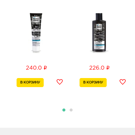
д. 2
График работы:
9:00 - 18:00
Белгород Линия-1: 198.0 руб.
308033, Белгородская обл, г Белгород, ул
Королева, д. 9а
График работы:
10:00 - 21:00
Воронеж Молодежный: 198.0 руб.
i
i
240.0
226.0
394088, Воронежская обл, г Воронеж, ул Генерала
Лизюкова, д. 62
График работы:
9:00 - 20:00
Воронеж Тенистый: 198.0 руб.
394070, Воронежская обл, г Воронеж, ул
Тепличная, д. 4а
График работы:
9:00 - 21:00