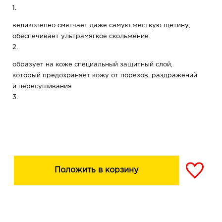
1.
великолепно смягчает даже самую жесткую щетину,
обеспечивает ультрамягкое скольжение
2.
образует на коже специальный защитный слой,
который предохраняет кожу от порезов, раздражений
и пересушивания
3.
оказывает детокс-эффект, успокаивает кожу,
препятствует появлению воспалений и покраснений.
Результат: быстрое, комфортное бритье и гладкая,
мягкая, увлажненная кожа.
Положить в корзину
Применение: нанесите на чистую влажную кожу,
вспеньте массирующими движениями.
Приступите к бритью.
Остатки смойте водой.