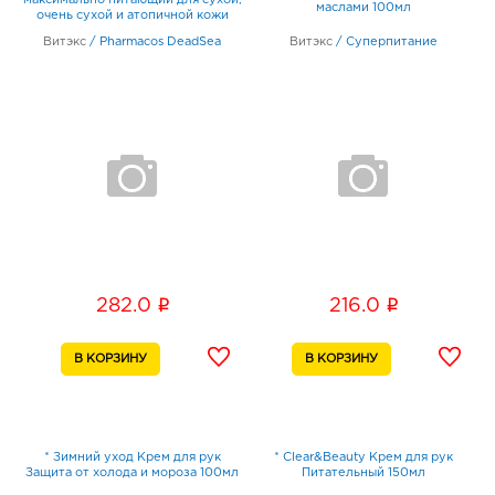
максимально питающий для сухой,
маслами 100мл
очень сухой и атопичной кожи
150мл
Витэкс
/
Pharmacos DeadSea
Витэкс
/
Суперпитание
i
i
282.0
216.0
* Зимний уход Крем для рук
* Clear&Beauty Крем для рук
Защита от холода и мороза 100мл
Питательный 150мл