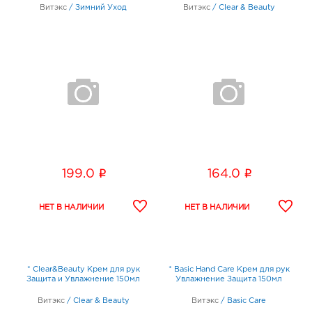
Витэкс
/
Зимний Уход
Витэкс
/
Clear & Beauty
i
i
199.0
164.0
* Clear&Beauty Крем для рук
* Basic Hand Care Крем для рук
Защита и Увлажнение 150мл
Увлажнение Защита 150мл
Витэкс
/
Clear & Beauty
Витэкс
/
Basic Care