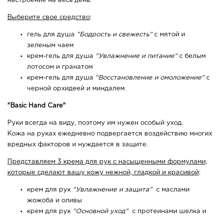
настроение на весь день.
Выберите свое средство
:
гель для душа
"Бодрость и свежесть"
с мятой и
зеленым чаем
крем-гель для душа
"Увлажнение и питание"
с белым
лотосом и гранатом
крем-гель для душа
"Восстановление и омоложение"
с
черной орхидеей и миндалем
"Basic Hand Care"
Руки всегда на виду, поэтому им нужен особый уход.
Кожа на руках ежедневно подвергается воздействию многих
вредных факторов и нуждается в защите.
Представляем 3 крема для рук с насыщенными формулами,
которые сделают вашу кожу нежной, гладкой и красивой
:
крем для рук
"Увлажнение и защита"
с маслами
жожоба и оливы
крем для рук
"Основной уход"
с протеинами шелка и