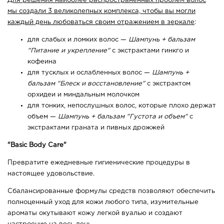
Для решения наиболее распространенных проблем волос
мы создали 3 великолепных комплекса, чтобы вы могли
каждый день любоваться своим отражением в зеркале
:
для слабых и ломких волос —
Шампунь + бальзам
"Питание и укрепление"
с экстрактами гинкго и
кофеина
для тусклых и ослабленных волос —
Шампунь +
бальзам "Блеск и восстановление"
с экстрактом
орхидеи и миндальным молочком
для тонких, непослушных волос, которые плохо держат
объем —
Шампунь + бальзам "Густота и объем"
с
экстрактами граната и пивных дрожжей
"Basic Body Care"
Превратите ежедневные гигиенические процедуры в
настоящее удовольствие.
Сбалансированные формулы средств позволяют обеспечить
полноценный уход для кожи любого типа, изумительные
ароматы окутывают кожу легкой вуалью и создают