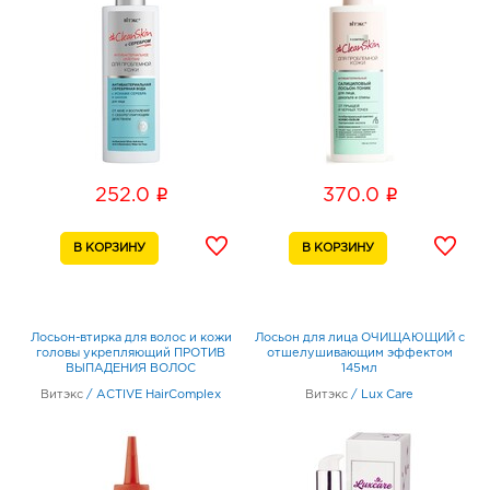
i
i
252.0
370.0
Лосьон-втирка для волос и кожи
Лосьон для лица ОЧИЩАЮЩИЙ с
головы укрепляющий ПРОТИВ
отшелушивающим эффектом
ВЫПАДЕНИЯ ВОЛОС
145мл
несмываемый 80 мл
Витэкс
/
ACTIVE HairComplex
Витэкс
/
Lux Care