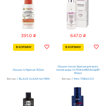
i
i
391.0
647.0
Лосьон после бритья для всех
Лосьон п/бритья 150мл
типов кожи УСПОКАИВАЮЩИЙ
150мл
Витэкс
/
BLACK CLEAN for MEN
Витэкс
/
Men TOBACCO