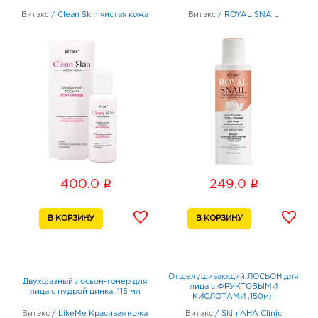
Витэкс
/
Clean Skin чистая кожа
Витэкс
/
ROYAL SNAIL
i
i
400.0
249.0
Отшелушивающий ЛОСЬОН для
Двухфазный лосьон-тонер для
лица с ФРУКТОВЫМИ
лица с пудрой цинка, 115 мл
КИСЛОТАМИ ,150мл
Витэкс
/
LikeMe Красивая кожа
Витэкс
/
Skin AHA Clinic