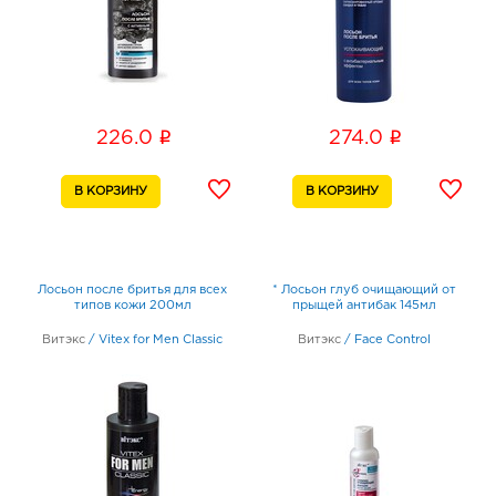
i
i
226.0
274.0
Лосьон после бритья для всех
* Лосьон глуб очищающий от
типов кожи 200мл
прыщей антибак 145мл
Витэкс
/
Vitex for Men Classic
Витэкс
/
Face Control