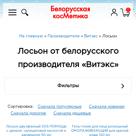
0
На главную
»
Производители
»
Витэкс
»
Лосьон
Лосьон от белорусского
производителя «Витэкс»
Фильтры
Сортировка:
Сначала популярные
Сначала новинки
Сначала дорогие
Сначала дешевые
Лосьон двухфазный SOS-ПОМОЩЬ
Гель-тоник для лица роскошный
с цинком, салициловой кислотой и
ОМОЛАЖИВАЮЩИЙ для зрелой
каламином 50 мл
кожи 150 мл