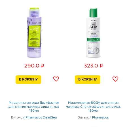
i
i
290.0
323.0
Mицеллярная вода Двухфазная
Мицеллярная ВОДА для снятия
для снятия макияжа лица и глаз
макияжа Спонж-эффект для лица,
150мл
150мл
Витэкс
/
Pharmacos DeadSea
Витэкс
/
Pharmacos