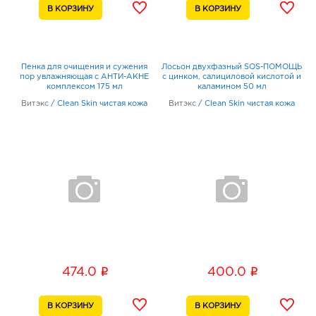
Пенка для очищения и сужения
Лосьон двухфазный SOS-ПОМОЩЬ
пор увлажняющая с АНТИ-АКНЕ
с цинком, салициловой кислотой и
комплексом 175 мл
каламином 50 мл
Витэкс
/
Clean Skin чистая кожа
Витэкс
/
Clean Skin чистая кожа
i
i
474.0
400.0