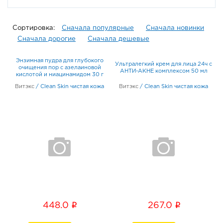
Сортировка:
Сначала популярные
Сначала новинки
Сначала дорогие
Сначала дешевые
Энзимная пудра для глубокого
Ультралегкий крем для лица 24ч с
очищения пор с азелаиновой
АНТИ-АКНЕ комплексом 50 мл
кислотой и ниацинамидом 30 г
Витэкс
/
Clean Skin чистая кожа
Витэкс
/
Clean Skin чистая кожа
i
i
448.0
267.0