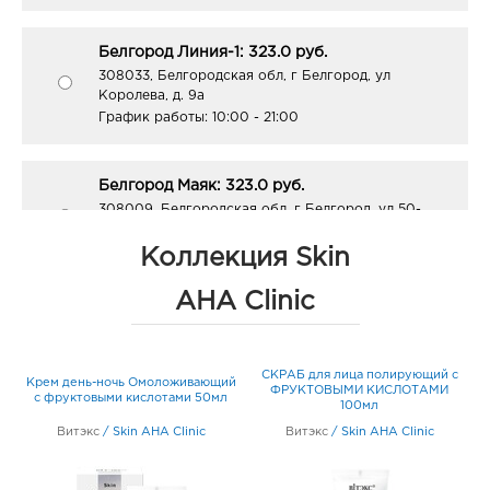
Белгород Линия-1: 323.0 руб.
308033, Белгородская обл, г Белгород, ул
Королева, д. 9а
График работы:
10:00 - 21:00
Белгород Маяк: 323.0 руб.
308009, Белгородская обл, г Белгород, ул 50-
летия Белгородской области, д. 11
График работы:
9:00 - 20:00
Коллекция Skin
AHA Clinic
Белгород ост-ка Стадион: 323.0 руб.
308009, Белгородская обл, г Белгород, пр-кт
Б.Хмельницкого, соор. 50б
с
СКРАБ для лица полирующий с
Крем день-ночь Омоложивающий
График работы:
9:00 - 20:00
ый
ФРУКТОВЫМИ КИСЛОТАМИ
с фруктовыми кислотами 50мл
100мл
Витэкс
/
Skin AHA Clinic
Витэкс
/
Skin AHA Clinic
Белгород ЦУМ: 323.0 руб.
308009, Белгородская обл, г Белгород, ул Попова,