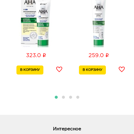
д. 36
График работы:
10:00 - 20:00
Воронеж Космос: 323.0 руб.
394038, Воронежская обл, г Воронеж, ул
Космонавтов, дом 17Б
График работы:
10:00 - 20:00
i
i
323.0
259.0
Воронеж Максимир: 323.0 руб.
394033, Воронежская обл, г Воронеж, пр-кт
Ленинский, д. 174П
График работы:
10:00 - 22:00
Воронеж Линия Остужева: 323.0 руб.
394042, Воронежская обл, г Воронеж, ул
Переверткина, д. 7
График работы:
9:00 - 20:00
Интересное