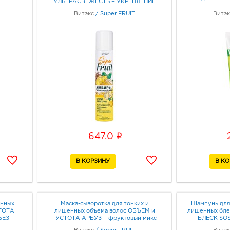
УЛЬТРАСВЕЖЕСТЬ + УКРЕПЛЕНИЕ
ВОЛОС 200 мл
Витэкс
/
Super FRUIT
Витэк
i
647.0
енных
Маска-сыворотка для тонких и
Шампунь для
СТОТА
лишенных объема волос ОБЪЕМ и
лишенных бле
БЕЗ
ГУСТОТА АРБУЗ + фруктовый микс
БЛЕСК SO
450мл
АВОКАДО + 