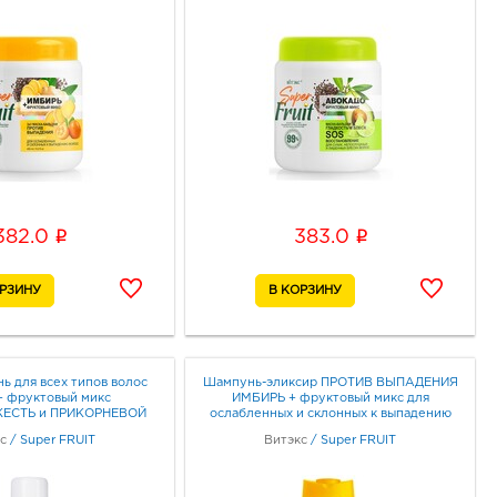
i
i
382.0
383.0
ь для всех типов волос
Шампунь-эликсир ПРОТИВ ВЫПАДЕНИЯ
 фруктовый микс
ИМБИРЬ + фруктовый микс для
ЕСТЬ и ПРИКОРНЕВОЙ
ослабленных и склонных к выпадению
ЪЕМ 200 мл
волос БЕЗ СИЛИКОНОВ 500мл
с
/
Super FRUIT
Витэкс
/
Super FRUIT