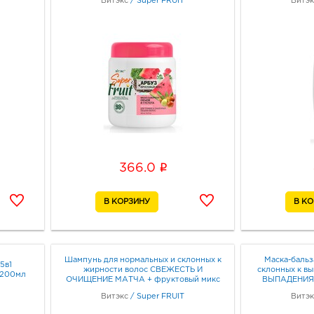
Витэкс
/
Super FRUIT
Витэк
СИЛИ
i
366.0
Шампунь для нормальных и склонных к
Маска-бальз
5в1
жирности волос СВЕЖЕСТЬ И
склонных к в
 200мл
ОЧИЩЕНИЕ МАТЧА + фруктовый микс
ВЫПАДЕНИЯ 
БЕЗ СИЛИКОНОВ 500 мл
ми
Витэкс
/
Super FRUIT
Витэк