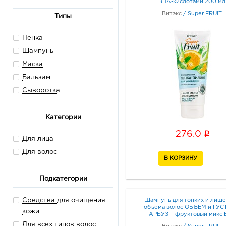
BHA-кислотами 200 мл
Витэкс
/
Super FRUIT
Типы
Пенка
Шампунь
Маска
Бальзам
Сыворотка
Категории
i
276.0
Для лица
Для волос
Подкатегории
Средства для очищения
Шампунь для тонких и лиш
объема волос ОБЪЕМ и ГУ
кожи
АРБУЗ + фруктовый микс 
СИЛИКОНОВ 500мл
Для всех типов волос