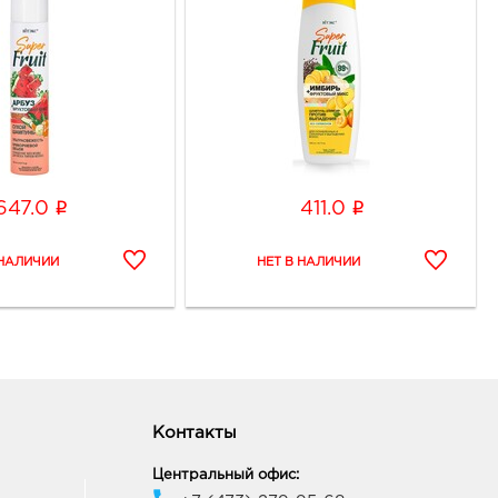
i
i
647.0
411.0
Контакты
Центральный офис: