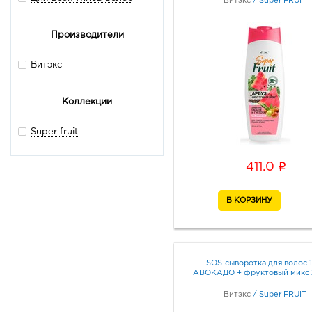
Витэкс
/
Super FRUIT
Производители
Витэкс
Коллекции
Super fruit
i
411.0
SOS-сыворотка для волос 1
АВОКАДО + фруктовый микс
Витэкс
/
Super FRUIT