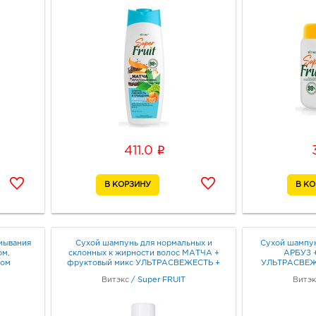
i
411.0
мывания
Сухой шампунь для нормальных и
Сухой шампун
ом,
склонных к жирности волос МАТЧА +
АРБУЗ +
дом
фруктовый микс УЛЬТРАСВЕЖЕСТЬ +
УЛЬТРАСВЕЖ
ЧИСТОТА И ОБЪЕМ 200 мл
ОБ
Витэкс
/
Super FRUIT
Витэк