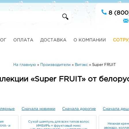
8 (800
ОГ
ОПЛАТА
ДОСТАВКА
О КОМПАНИИ
СОТРУ
На главную
»
Производители
»
Витэкс
»
Super FRUIT
ллекции «Super FRUIT» от белору
улярные
Сначала новинки
Сначала дорогие
Сначала деш
ия
Сухой шампунь для всех типов волос
Нежная крем
AHA- и
ИМБИРЬ + фруктовый микс
авокадо, колл