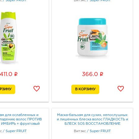
с
/
Super FRUIT
Витэкс
/
Super FRUIT
КОНОВ 500мл
i
i
411.0
366.0
ам для ослабленных и
Маска-бальзам для сухих, непослушных
ыпадению волос ПРОТИВ
и лишенных блеска волос ГЛАДКОСТЬ и
ИМБИРЬ + фруктовый
БЛЕСК SOS ВОССТАНОВЛЕНИЕ
кс 3в1 450мл
АВОКАДО + фруктовый микс 450мл
с
/
Super FRUIT
Витэкс
/
Super FRUIT