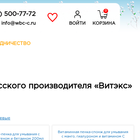
0
) 500-77-72
info@wbc-c.ru
ВОЙТИ
КОРЗИНА
ДНИЧЕСТВО
сского производителя «Витэкс»
евые
Витаминная пенка-спонж для умывания
-пенка для умывания с
с манго, гиалуроном и витамином С
агеном и бетаином 200мл