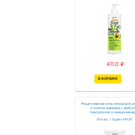
i
411.0
Мицеллярная гель-пенка для у
и снятия макияжа с арбуз
гиалуроном и ниацинами
Витэкс
/
Super FRUIT