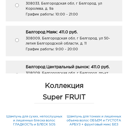
308033, Белгородская обл, г Белгород, ул
Королева, д. 9а
График работы:
10:00 - 21:00
Белгород Маяк: 411.0 руб.
308009, Белгородская обл, г Белгород, ул 50-
летия Белгородской области, д. 11
График работы:
9:00 - 20:00
Белгород Центральный рынок: 411.0 руб.
308009, Белгородская обл, г Белгород, пр-кт
Белгородский, д. 93
График работы:
9:00 - 21:00
Коллекция
Super FRUIT
Белгород ГРИНН: 411.0 руб.
308010, Белгородская обл, г Белгород, пр-кт
Б.Хмельницкого, д. 137т
Шампунь для сухих, непослушных
Шампунь для тонких и лишенных
График работы:
10:00 - 21:00
с
и лишенных блеска волос
объема волос ОБЪЕМ и ГУСТОТА
ГЛАДКОСТЬ и БЛЕСК SOS
АРБУЗ + фруктовый микс БЕЗ