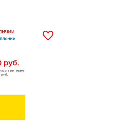
, гладкая кожа.
АЛИЧИИ
уплении
0
руб.
аза в интернет
 руб.