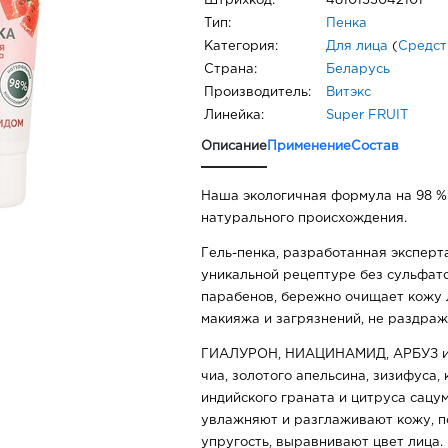
Штрихкод:
4810153042101
Тип:
Пенка
Категория:
Для лица
(
Средст
Страна:
Беларусь
Производитель:
Витэкс
Линейка:
Super FRUIT
Описание
Применение
Состав
Наша экологичная формула на 98 %
натурального происхождения.
Гель-пенка, разработанная экспер
уникальной рецептуре без сульфато
парабенов, бережно очищает кожу л
макияжа и загрязнений, не раздраж
ГИАЛУРОН, НИАЦИНАМИД, АРБУЗ 
чиа, золотого апельсина, зизифуса, 
индийского граната и цитруса сацу
увлажняют и разглаживают кожу, п
упругость, выравнивают цвет лица.