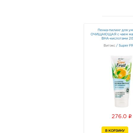
Пенка-пилинг для у
ОЧИЩАЮЩАЯ с чаем мат
BHA-кислотами 2
Витэкс
/
Super F
i
276.0