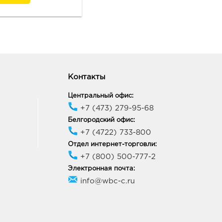
ик работы:
9:00 - 21:00
онеж Южный Полюс:
74, Воронежская обл, г
неж, ул Ростовская, д.
Контакты
4
ик работы:
9:00 - 21:00
Центральный офис:
+7 (473) 279-95-68
Белгородский офис:
неж Европа: руб.
+7 (4722) 733-800
33, Воронежская обл, г
неж, пр-кт Ленинский, д.
Отдел интернет-торговли:
+7 (800) 500-777-2
ик работы:
10:00 - 21:00
Электронная почта:
info@wbc-c.ru
онеж Подземный
ход: руб.
06, Воронежская область,