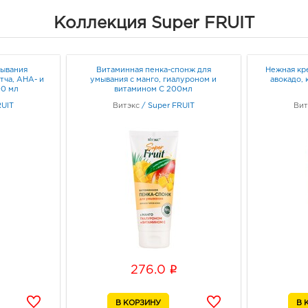
Белг
Коллекция Super FRUIT
Белг
Граф
мывания
Витаминная пенка-спонж для
Нежная кр
Белг
ча, AHA- и
умывания с манго, гиалуроном и
авокадо,
00 мл
витамином С 200мл
3080
Белго
RUIT
Витэкс
/
Super FRUIT
Вит
Граф
Белг
3080
Белг
Б.Хм
Граф
Бел
i
276.0
рыно
3080
Белг