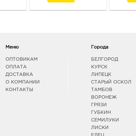
д. 93
Граф
Вор
руб.
3940
Воро
Меню
Города
58/2
Граф
ОПТОВИКАМ
БЕЛГОРОД
ОПЛАТА
КУРСК
ДОСТАВКА
ЛИПЕЦК
Воро
О КОМПАНИИ
СТАРЫЙ ОСКОЛ
3940
Воро
КОНТАКТЫ
ТАМБОВ
95б
ВОРОНЕЖ
Граф
ГРЯЗИ
ГУБКИН
Вор
СЕМИЛУКИ
Пере
ЛИСКИ
3940
ЕЛЕЦ