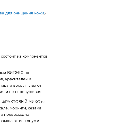
ва для очищения кожи
)
 состоит из компонентов
тами ВИТЭКС по
в, красителей и
ица и вокруг глаз от
ая и не пересушивая.
и ФРУКТОВЫЙ МИКС из
кале, моринги, сезама,
ма превосходно
овышают ее тонус и