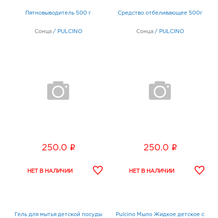
Пятновыводитель 500 г
Средство отбеливающее 500г
Сонца
/
PULCINO
Сонца
/
PULCINO
i
i
250.0
250.0
Гель для мытья детской посуды
Pulcino Мыло Жидкое детское с