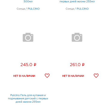
500мл
первых дней жизни 255мл
Сонца
/
PULCINO
Сонца
/
PULCINO
i
i
245.0
261.0
Pulcino Гель для купания и
подмывания детский с первых
дней жизни 255мл