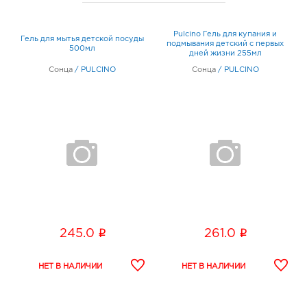
Pulcino Гель для купания и
Гель для мытья детской посуды
подмывания детский с первых
500мл
дней жизни 255мл
Сонца
/
PULCINO
Сонца
/
PULCINO
i
i
245.0
261.0