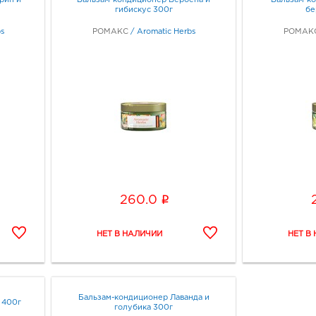
рин и
Бальзам-кондиционер Вербена и
Бальзам-к
гибискус 300г
бе
s
РОМАКС
/
Aromatic Herbs
РОМАК
i
260.0
Бальзам-кондиционер Лаванда и
 400г
голубика 300г