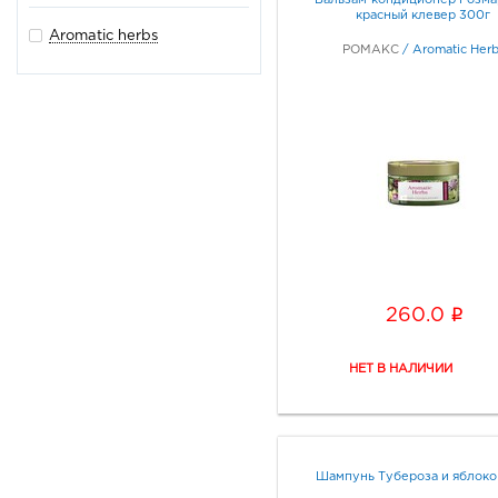
Бальзам-кондиционер Розма
красный клевер 300г
Aromatic herbs
РОМАКС
/
Aromatic Herb
i
260.0
Шампунь Тубероза и яблоко