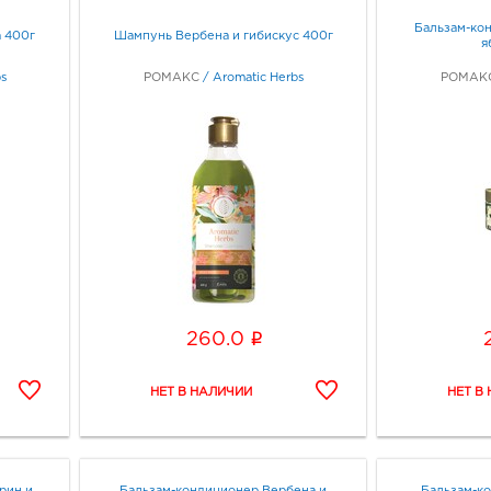
Бальзам-ко
 400г
Шампунь Вербена и гибискус 400г
я
s
РОМАКС
/
Aromatic Herbs
РОМАК
i
260.0