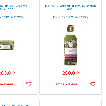
ндиционер Тубероза и
Шампунь Розмарин и красный клевер
блоко 300г
400г
С
/
Aromatic Herbs
РОМАКС
/
Aromatic Herbs
i
i
260.0
260.0