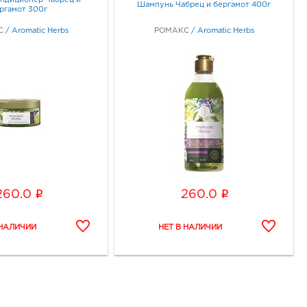
ондиционер Чабрец и
Шампунь Чабрец и бергамот 400г
ргамот 300г
С
/
Aromatic Herbs
РОМАКС
/
Aromatic Herbs
i
i
260.0
260.0