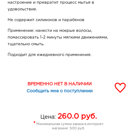
настроение и превратит процесс мытья в
удовольствие.
Не содержит силиконов и парабенов
Применение: нанести на мокрые волосы,
помассировать 1-2 минуты мягкими движениями,
тщательно смыть.
Подходит для ежедневного применения.
Состав/ Ingredients (INCI): Aqua, Sodium Laureth
Sulfate, Cocamidopropyl Betaine, Cocamide DEA, PPG-3
Caprylyl Ether (Kao SofCare GP-1)*, Disodium
ВРЕМЕННО НЕТ В НАЛИЧИИ
Cocoamphodiacetate, Thymus Vulgaris (Thyme) Leaf
Сообщить мне о поступлении
Extract (экстракт чабреца), Citrus Aurantium Bergamia
Fruit Oil (масло бергамота), Polyquaternium-10,
Propylene Glycol, Saccharum Officinarum Stems Extract,
Salvia Officinalis Leaf Extract, Sambucus Nigra Flowers
260.0
руб.
Цена:
Extract, Parfum, Polyquaternium-7, Allantoin, Sodium
*
Минимальная сумма заказа в интернет
Chloride, Citric Acid, Tetrasodium EDTA, Benzyl Alcohol
магазине: 500 руб.
(and) Methylchloroisothiazolinone (and)