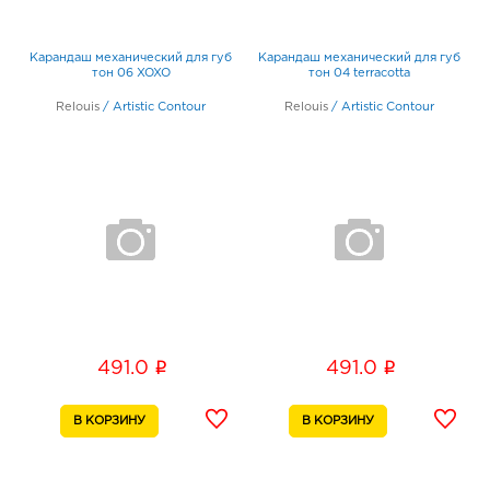
Карандаш механический для губ
Карандаш механический для губ
тон 06 XOXO
тон 04 terracotta
Relouis
/
Artistic Contour
Relouis
/
Artistic Contour
i
i
491.0
491.0