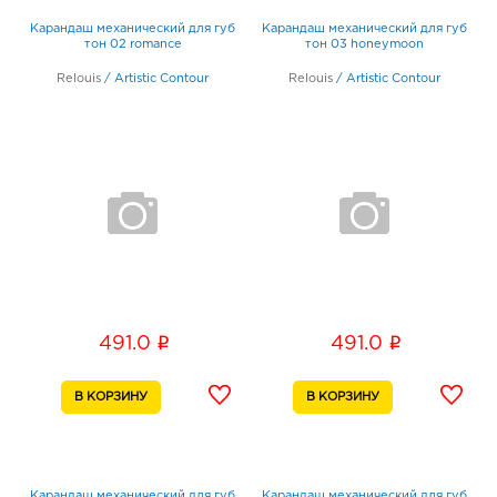
Карандаш механический для губ
Карандаш механический для губ
тон 02 romance
тон 03 honeymoon
Relouis
/
Artistic Contour
Relouis
/
Artistic Contour
i
i
491.0
491.0
Карандаш механический для губ
Карандаш механический для губ