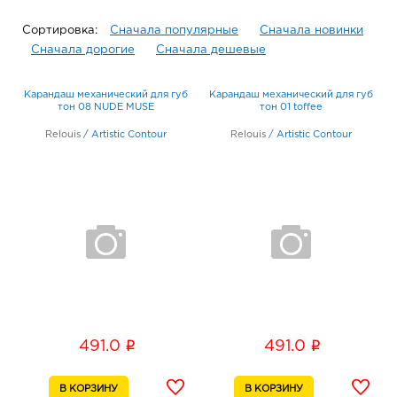
Сортировка:
Сначала популярные
Сначала новинки
Сначала дорогие
Сначала дешевые
Карандаш механический для губ
Карандаш механический для губ
тон 08 NUDE MUSE
тон 01 toffee
Relouis
/
Artistic Contour
Relouis
/
Artistic Contour
i
i
491.0
491.0