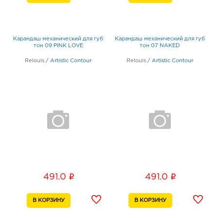
Карандаш механический для губ
Карандаш механический для губ
тон 09 PINK LOVE
тон 07 NAKED
Relouis
/
Artistic Contour
Relouis
/
Artistic Contour
i
i
491.0
491.0