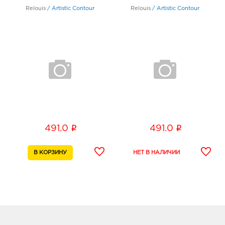
Relouis
/
Artistic Contour
Relouis
/
Artistic Contour
i
i
491.0
491.0