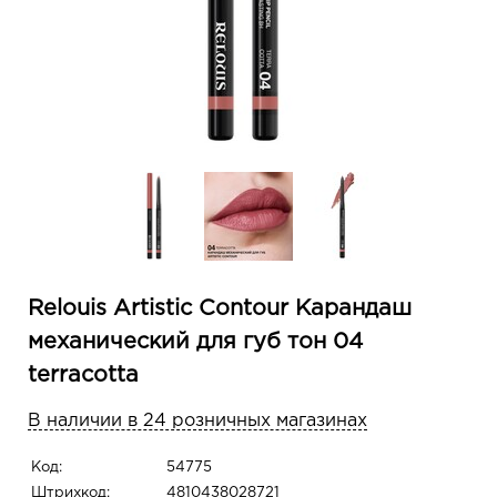
Relouis Artistic Contour Карандаш
механический для губ тон 04
terracotta
В наличии в 24 розничных магазинах
Код:
54775
Штрихкод:
4810438028721