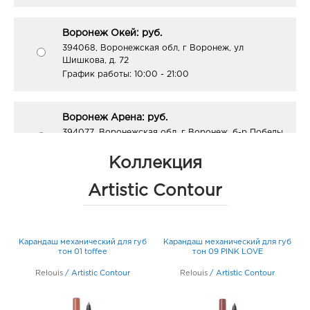
Воронеж Окей: руб.
394068, Воронежская обл, г Воронеж, ул
Шишкова, д. 72
График работы:
10:00 - 21:00
Воронеж Арена: руб.
394077, Воронежская обл, г Воронеж, б-р Победы,
д. 23б
График работы:
10:00 - 22:00
Коллекция
Artistic Contour
Курск Европа-20: руб.
305040, Курская область, г Курск, пр-кт Дружбы,
д. 9А
б
Карандаш механический для губ
Карандаш механический для губ
График работы:
9:00 - 21:00
тон 01 toffee
тон 09 PINK LOVE
Relouis
/
Artistic Contour
Relouis
/
Artistic Contour
Курск Линия-1: руб.
305023, Курская обл, г Курск, ул Энгельса, д. 70