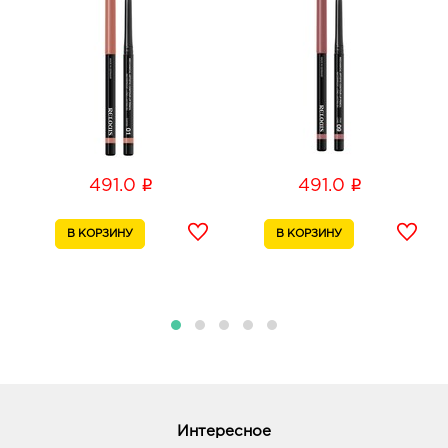
График работы:
9:00 - 20:00
Курск Европа-55: руб.
305004, Курская обл, г Курск, ул Карла Маркса, д.
6
График работы:
10:00 - 22:00
i
i
491.0
491.0
Курск Манеж: руб.
305016, Курская область, г Курск, ул Щепкина,
Здание 4Б
График работы:
10:00 - 21:00
Липецк Милолика Зегеля: руб.
398050, Липецкая обл, г Липецк, ул Зегеля, д. 28
График работы:
9:00 - 19:00
Липецк Европа-27: руб.
Интересное
398004, Липецкая обл, г Липецк, ул А.Г. Стаханова,