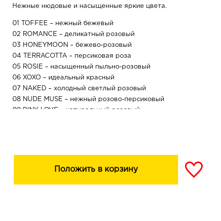
Нежные нюдовые и насыщенные яркие цвета.
01 TOFFEE – нежный бежевый
02 ROMANCE – деликатный розовый
03 HONEYMOON – бежево-розовый
04 TERRACOTTA – персиковая роза
05 ROSIE – насыщенный пыльно-розовый
06 XOXO – идеальный красный
07 NAKED – холодный светлый розовый
08 NUDE MUSE – нежный розово-персиковый
09 PINK LOVE – натуральный розовый
10 MAUVE
11 LILAC GARDEN
12 DESERT ROSE
Не требует затачивания.
Положить в корзину
Made In Germany.