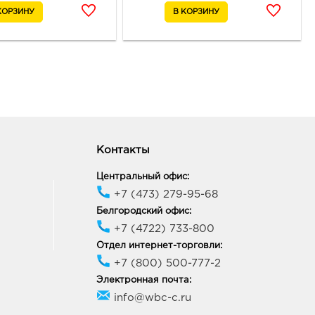
вая, д. 3
ик работы:
10:00 - 22:00
онеж Аксиома: 491.0
88, Воронежская обл, г
неж, ул Генерала
кова, д. 60
ик работы:
9:00 - 21:00
Контакты
онеж Солнечный Рай:
Центральный офис:
0 руб.
+7 (473) 279-95-68
06, Воронежская обл, г
Белгородский офис:
неж, ул 20-летия Октября,
+7 (4722) 733-800
Отдел интернет-торговли:
ик работы:
10:00 - 21:00
+7 (800) 500-777-2
Электронная почта:
онеж Галерея Чижова:
info@wbc-c.ru
0 руб.