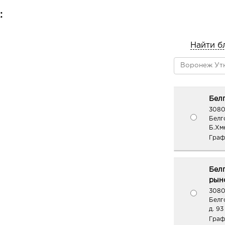
:
Найти б
Белг
3080
Белг
Б.Хм
Граф
Бел
рыно
3080
Белг
д. 93
Граф