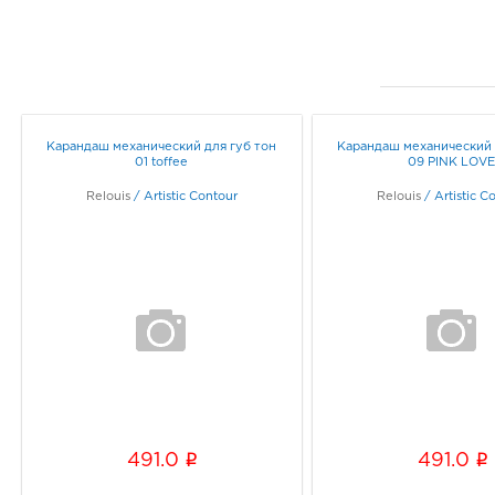
Карандаш механический для губ тон
Карандаш механический 
01 toffee
09 PINK LOV
Relouis
/
Artistic Contour
Relouis
/
Artistic C
i
i
491.0
491.0