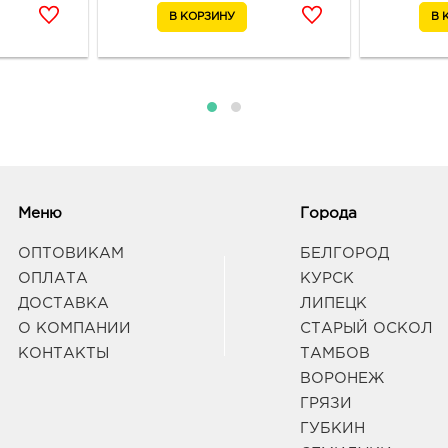
Парко
Граф
Вор
руб.
3940
Воро
Лизю
Граф
Меню
Города
Вор
ОПТОВИКАМ
БЕЛГОРОД
491.
ОПЛАТА
КУРСК
3940
ДОСТАВКА
ЛИПЕЦК
Воро
О КОМПАНИИ
СТАРЫЙ ОСКОЛ
д. 90
Граф
КОНТАКТЫ
ТАМБОВ
ВОРОНЕЖ
ГРЯЗИ
Вор
ГУБКИН
491.