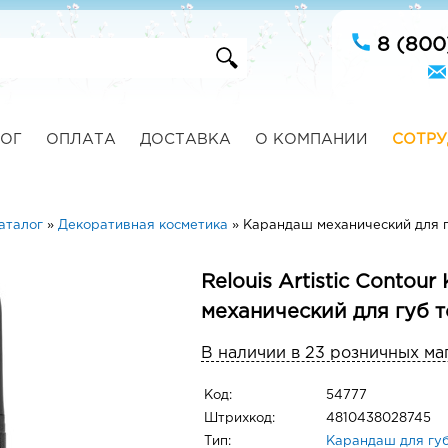
8 (800
ОГ
ОПЛАТА
ДОСТАВКА
О КОМПАНИИ
СОТРУ
аталог
»
Декоративная косметика
»
Карандаш механический для г
Relouis Artistic Contou
механический для губ 
В наличии в 23 розничных ма
Код:
54777
Штрихкод:
4810438028745
Тип:
Карандаш для гу