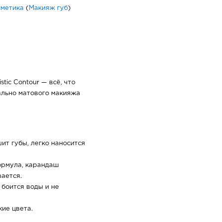
сметика
(
Макияж губ
)
tic Contour — всё, что
ально матового макияжа
ит губы, легко наносится
формула, карандаш
вается.
боится воды и не
ие цвета.