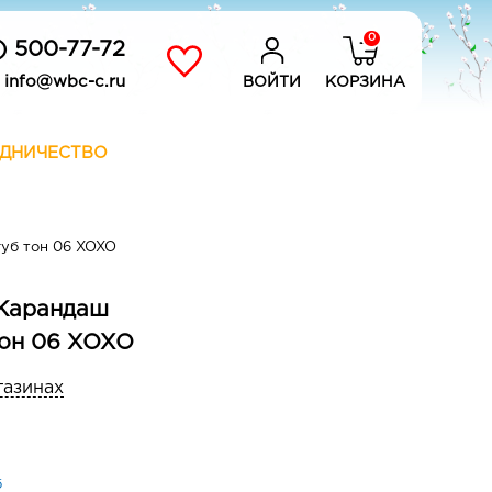
0
) 500-77-72
info@wbc-c.ru
ВОЙТИ
КОРЗИНА
ДНИЧЕСТВО
уб тон 06 XOXO
r Карандаш
тон 06 XOXO
газинах
б