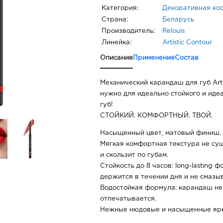
Категория:
Декоративная ко
Страна:
Беларусь
Производитель:
Relouis
Линейка:
Artistic Contour
Описание
Применение
Состав
Механический карандаш для губ Artis
нужно для идеально стойкого и иде
губ!
СТОЙКИЙ. КОМФОРТНЫЙ. ТВОЙ.
Насыщенный цвет, матовый финиш.
Мягкая комфортная текстура не суш
и скользит по губам.
Стойкость до 8 часов: long-lasting 
держится в течении дня и не смазы
Водостойкая формула: карандаш не 
отпечатывается.
Нежные нюдовые и насыщенные ярк