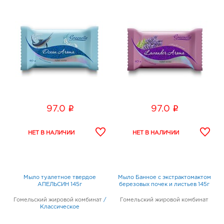
i
i
97.0
97.0
Мыло туалетное твердое
Мыло Банное с экстрактомактом
АПЕЛЬСИН 145г
березовых почек и листьев 145г
Гомельский жировой комбинат
/
Гомельский жировой комбинат
Классическое