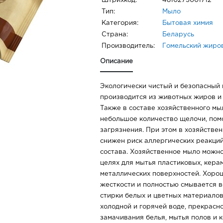
Штрихкод:
4810273001712
Тип:
Мыло
Категория:
Бытовая химия
Страна:
Беларусь
Производитель:
Гомельский жиро
Описание
Экологически чистый и безопасный 
производится из животных жиров и 
Также в составе хозяйственного м
небольшое количество щелочи, пом
загрязнения. При этом в хозяйстве
снижен риск аллергических реакций
состава. Хозяйственное мыло можно
целях для мытья пластиковых, кера
металлических поверхностей. Хоро
жесткости и полностью смывается в
стирки белых и цветных материалов
холодной и горячей воде, прекрасн
замачивания белья, мытья полов и 