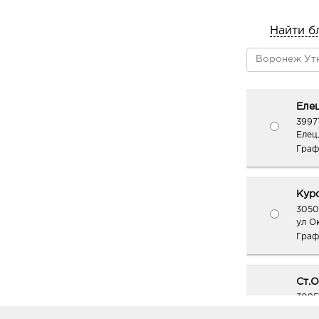
Найти б
Елец
3997
Елец
Граф
Курс
3050
ул О
Граф
Ст.О
3095
Стар