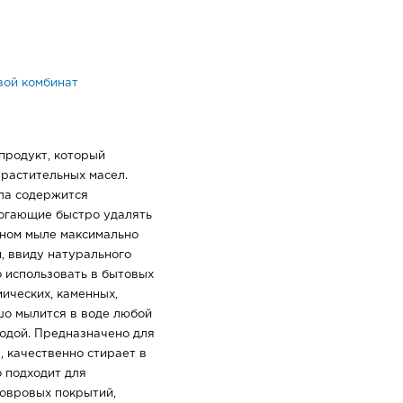
вой комбинат
продукт, который
растительных масел.
ыла содержится
огающие быстро удалять
нном мыле максимально
, ввиду натурального
 использовать в бытовых
мических, каменных,
шо мылится в воде любой
одой. Предназначено для
, качественно стирает в
о подходит для
ковровых покрытий,