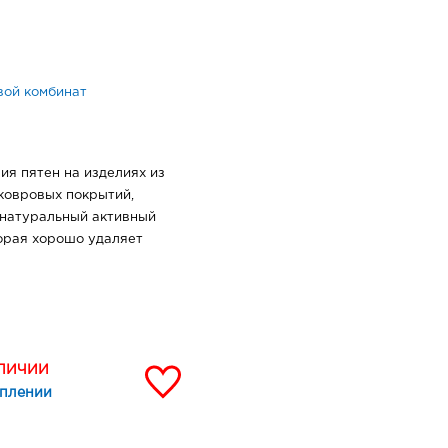
вой комбинат
ия пятен на изделиях из
 ковровых покрытий,
 натуральный активный
торая хорошо удаляет
АЛИЧИИ
уплении