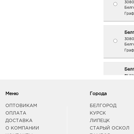
3080
Белг
Граф
Белг
3080
Белго
Граф
Бел
рыно
3080
Белг
д. 93
Меню
Города
Граф
ОПТОВИКАМ
БЕЛГОРОД
ОПЛАТА
КУРСК
Белг
ДОСТАВКА
ЛИПЕЦК
3080
О КОМПАНИИ
СТАРЫЙ ОСКОЛ
Белг