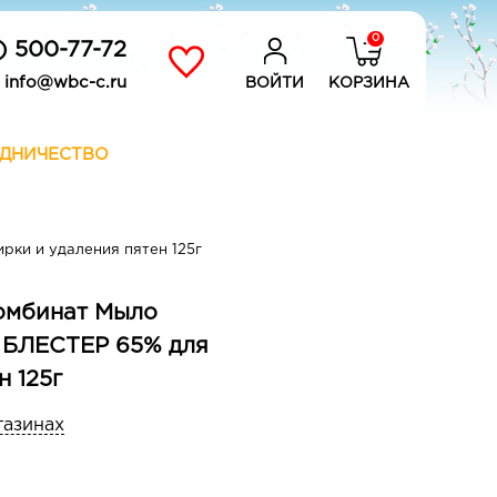
0
) 500-77-72
info@wbc-c.ru
ВОЙТИ
КОРЗИНА
ДНИЧЕСТВО
рки и удаления пятен 125г
омбинат Мыло
 БЛЕСТЕР 65% для
н 125г
газинах