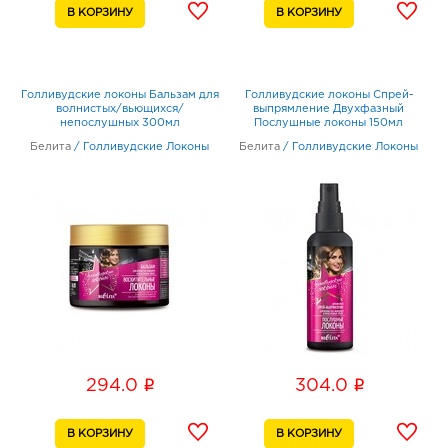
Голливудские локоны Бальзам для
Голливудские локоны Спрей-
волнистых/вьющихся/
выпрямление Двухфазный
непослушных 300мл
Послушные локоны 150мл
Белита
/
Голливудские Локоны
Белита
/
Голливудские Локоны
i
i
294.0
304.0