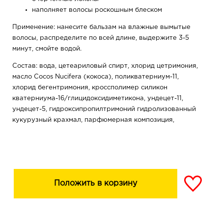
наполняет волосы роскошным блеском
Применение: нанесите бальзам на влажные вымытые
волосы, распределите по всей длине, выдержите 3-5
минут, смойте водой.
Состав: вода, цетеариловый спирт, хлорид цетримония,
масло Cocos Nucifera (кокоса), поликватерниум-11,
хлорид бегентримония, кроссполимер силикон
кватерниума-16/глицидоксидиметикона, ундецет-11,
ундецет-5, гидроксипропилтримоний гидролизованный
кукурузный крахмал, парфюмерная композиция,
бензиловый спирт, метилхлоризотиазолинон,
метилизотиазолинон, метилпарабен, ЭДТА динатрия,
кислота лимонная, пропилпарабен, гексилциннамаль
Положить в корзину