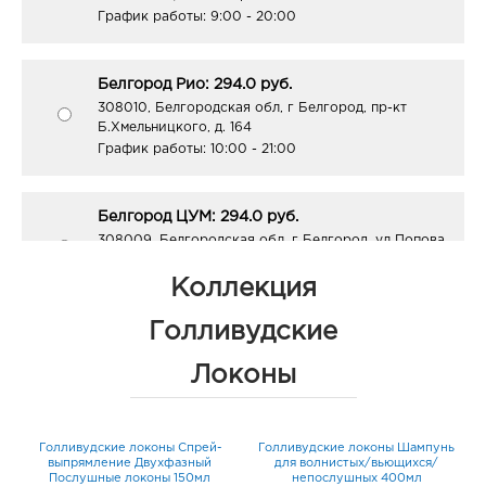
График работы:
9:00 - 20:00
Белгород Рио: 294.0 руб.
308010, Белгородская обл, г Белгород, пр-кт
Б.Хмельницкого, д. 164
График работы:
10:00 - 21:00
Белгород ЦУМ: 294.0 руб.
308009, Белгородская обл, г Белгород, ул Попова,
д. 36
График работы:
10:00 - 20:00
Коллекция
Голливудские
Белгород Центральный рынок: 294.0 руб.
Локоны
308009, Белгородская обл, г Белгород, пр-кт
Белгородский, д. 93
График работы:
9:00 - 21:00
н
Голливудские локоны Спрей-
Голливудские локоны Шампунь
выпрямление Двухфазный
для волнистых/вьющихся/
Послушные локоны 150мл
непослушных 400мл
Белгород Конева: 294.0 руб.