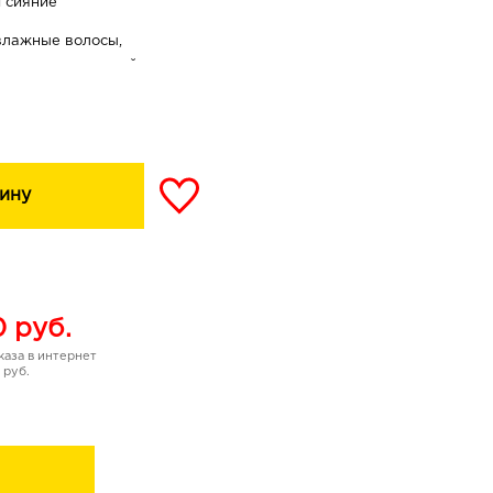
и сияние
влажные волосы,
 тщательно промойте
я, лаурилглюкозид,
опиламиноксид, хлорид
 композиция, ПЭГ-150
ину
3, дипропиленгликоль,
10, ПВП, бензиловый
етилизотиазолинон, ЭДТА
 гидролизованный
аль
0
руб.
аза в интернет
 руб.