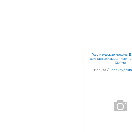
Голливудские локоны Б
волнистых/вьющихся/н
300мл
Белита
/
Голливудски