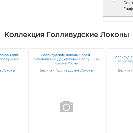
Белг
Граф
Белг
Коллекция Голливудские Локоны
руб.
3080
Белго
Граф
альзам для
Голливудские локоны Спрей-
Голливуд л
епослушных
выпрямление Двухфазный Послушные
волос Ид
локоны 150мл
Белг
е Локоны
Белита
/
Голливудские Локоны
Белита
3080
Белг
Б.Хм
Граф
Воро
3940
Воро
95б