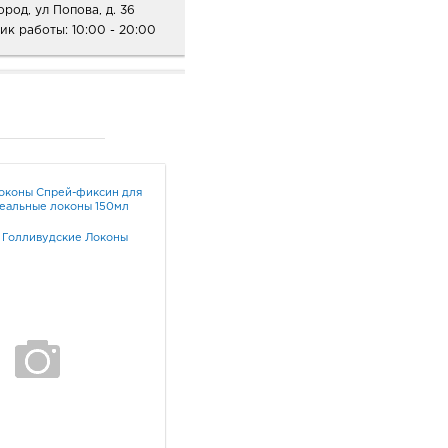
ород, ул Попова, д. 36
ик работы:
10:00 - 20:00
ород Конева: 333.0
36, Белгородская обл, г
род, ул Конева, д. 2
ик работы:
9:00 - 18:00
оконы Спрей-фиксин для
еальные локоны 150мл
ород Рио: 333.0 руб.
/
Голливудские Локоны
10, Белгородская обл, г
ород, пр-кт
ельницкого, д. 164
ик работы:
10:00 - 21:00
неж Европа: 333.0 руб.
33, Воронежская обл, г
неж, пр-кт Ленинский, д.