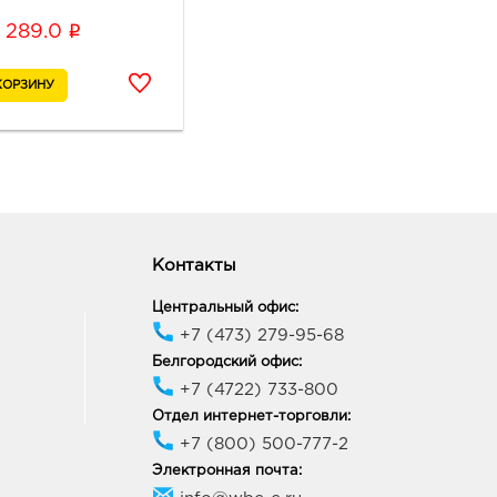
ик работы:
10:00 - 21:00
i
289.0
онеж ЦТ Новгородская:
0 руб.
88, Воронежская область,
ронеж, ул Новгородская,
139а
ик работы:
9:00 - 20:00
неж Окей: 333.0 руб.
Контакты
68, Воронежская обл, г
неж, ул Шишкова, д. 72
Центральный офис:
ик работы:
10:00 - 21:00
+7 (473) 279-95-68
Белгородский офис:
+7 (4722) 733-800
онеж Максимир: 333.0
Отдел интернет-торговли:
+7 (800) 500-777-2
33, Воронежская обл, г
неж, пр-кт Ленинский, д.
Электронная почта: