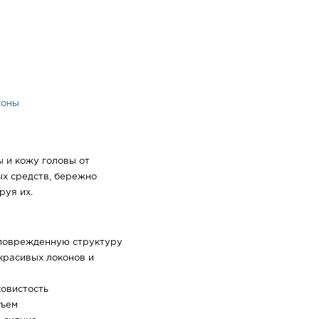
коны
 и кожу головы от
ых средств, бережно
руя их.
 поврежденную структуру
красивых локонов и
ковистость
бъем