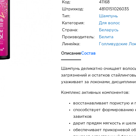
Код:
41168
Штрихкод:
4810151026035
Тип:
Шампунь
Категория:
Для волос
Страна:
Беларусь
Производитель:
Белита
Линейка:
Голливудские Ло
Описание
Состав
Шампунь деликатно очищает волосы
загрязнений и остатков стайлингов
ухаживает за локонами, дисциплини
Комплекс активных компонентов:
восстанавливает пористую и
способствует формированию 
завитков
дарит прядям мягкость и шел
обеспечивает прикорневой о