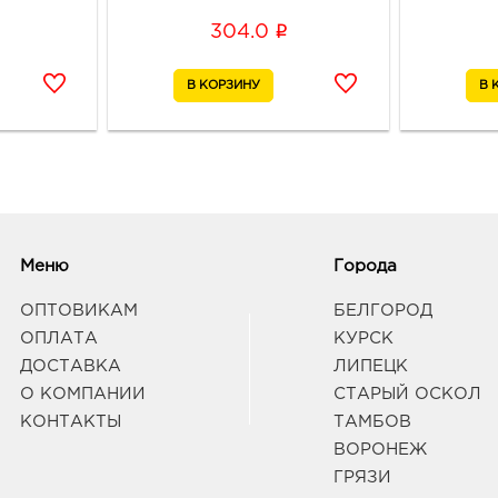
Граф
i
304.0
Вор
333.
3940
г Во
Дом 
Граф
Воро
Меню
Города
3940
Воро
ОПТОВИКАМ
БЕЛГОРОД
Граф
ОПЛАТА
КУРСК
ДОСТАВКА
ЛИПЕЦК
О КОМПАНИИ
СТАРЫЙ ОСКОЛ
Вор
руб.
КОНТАКТЫ
ТАМБОВ
3940
ВОРОНЕЖ
Воро
ГРЯЗИ
174П