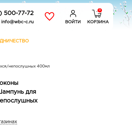
0
) 500-77-72
info@wbc-c.ru
ВОЙТИ
КОРЗИНА
ДНИЧЕСТВО
ихся/непослушных 400мл
Локоны
Шампунь для
непослушных
газинах