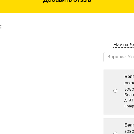
Добавить отзыв
:
Найти б
Бел
рыно
3080
Белг
д. 93
Граф
Белг
3080