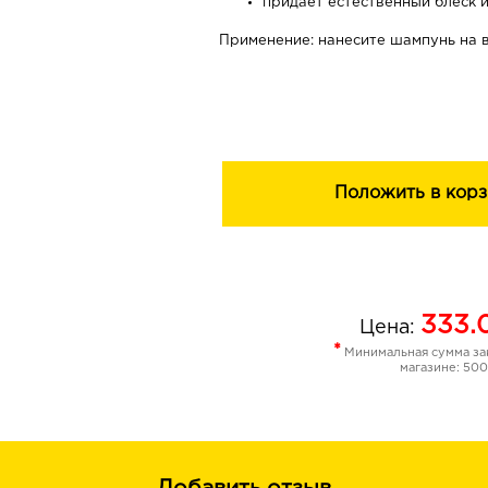
придает естественный блеск 
Применение: нанесите шампунь на 
вспеньте массажными движениями,
водой.
Состав: вода, лауретсульфат натри
кокамидопропилбетаин, кокамидопр
натрия, кокамид ДЭА, парфюмерная
Положить в корз
полиглцерил-2 тристеарат, лаурет-
кислота лимонная, поликватерниум-
спирт, метилхлоризотиазолинон, м
динатрия, гидроксипропилтримоний
кукурузный крахмал, гексилциннам
333.
Цена:
*
Минимальная сумма зак
магазине: 500