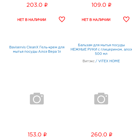
i
i
203.0
109.0
Бальзам для мытья посуды
Baviservis CleanX Гель-крем для
НЕЖНЫЕ РУКИ с глицерином, алоэ
мытья посуды Алоэ Вера 1л
500 мл
Витэкс
/
VITEX HOME
i
i
153.0
260.0