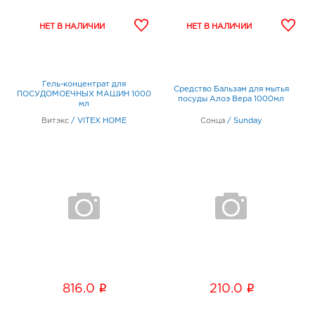
Гель-концентрат для
Средство Бальзам для мытья
ПОСУДОМОЕЧНЫХ МАШИН 1000
посуды Алоэ Вера 1000мл
мл
Витэкс
/
VITEX HOME
Сонца
/
Sunday
i
i
816.0
210.0