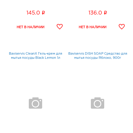
i
i
145.0
136.0
Baviservis CleanX Гель-крем для
Baviservis DISH SOAP Средство для
мытья посуды Black Lemon 1л
мытья посуды Яблоко, 900г