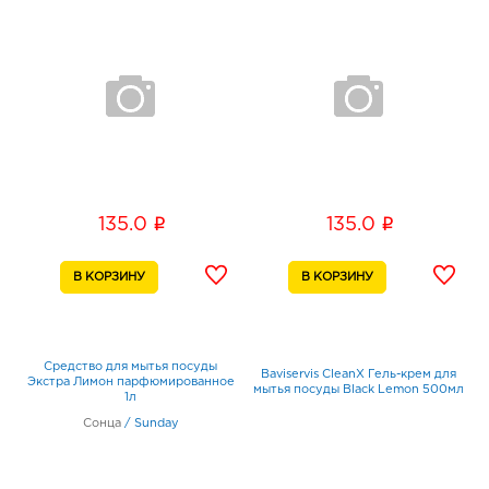
i
i
135.0
135.0
Средство для мытья посуды
Baviservis CleanX Гель-крем для
Экстра Лимон парфюмированное
мытья посуды Black Lemon 500мл
1л
Сонца
/
Sunday