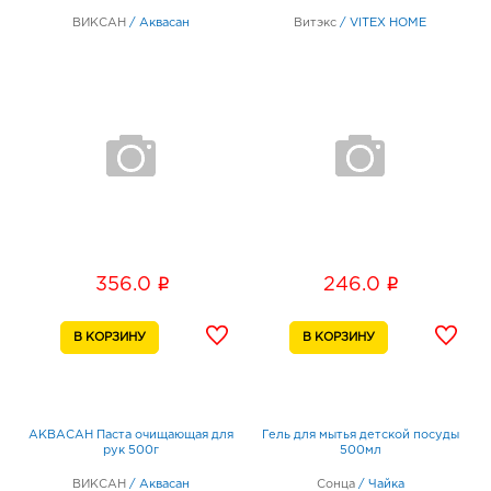
ВИКСАН
/
Аквасан
Витэкс
/
VITEX HOME
i
i
356.0
246.0
АКВАСАН Паста очищающая для
Гель для мытья детской посуды
рук 500г
500мл
ВИКСАН
/
Аквасан
Сонца
/
Чайка