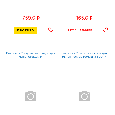
i
i
759.0
165.0
Baviservis Cредство чистящее для
Baviservis CleanX Гель-крем для
мытья стекол, 1л
мытья посуды Ромашка 500мл