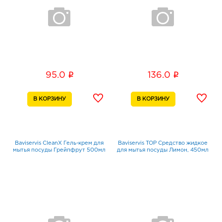
i
i
95.0
136.0
Baviservis CleanX Гель-крем для
Baviservis TOP Средство жидкое
мытья посуды Грейпфрут 500мл
для мытья посуды Лимон, 450мл