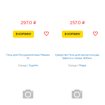
i
i
297.0
257.0
Гель для Посудомоечных Машин
Средство Гель для мытья посуды
1л
Забота о семье 400мл
Сонца
/
Suprim
Сонца
/
Мара