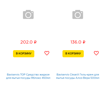
i
i
202.0
136.0
Baviservis TOP Средство жидкое
Baviservis CleanX Гель-крем для
для мытья посуды Яблоко 450мл
мытья посуды Алоэ Вера 500мл