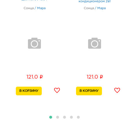
5а
кондиционером 2в1
График работы:
9:00 - 20:00
Сонца
/
Мара
Сонца
/
Мара
i
i
121.0
121.0