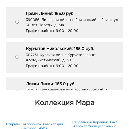
Грязи Линия: 165.0 руб.
399056, Липецкая обл, р-н Грязинский, г Грязи, ул
30 лет Победы, д. 61а
График работы:
9:00 - 20:00
Курчатов Никольский: 165.0 руб.
307251, Курская обл, г Курчатов, пр-кт
Коммунистический, д. 30
График работы:
9:00 - 20:00
Лиски Лиски: 165.0 руб.
397901, Воронежская обл, р-н Лискинский, г
Лиски, ул Коммунистическая, д. 24/1
График работы:
9:00 - 20:00
Коллекция Мара
Тамбов Европа-33: 165.0 руб.
Стиральный порошок 0,4кг
ат
Стиральный порошок Автомат для
392024, Тамбовская обл, г Тамбов, ул Шлихтера, д.
Автомат Универсальный с
цветного , 450 г