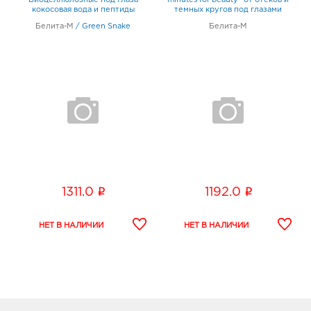
Биоцеллюлозные под глаза
minutes for beauty" от отеков и
кокосовая вода и пептиды
темных кругов под глазами
змеиного яда 30 шт
Белита-М
/
Green Snake
Белита-М
i
i
1311.0
1192.0