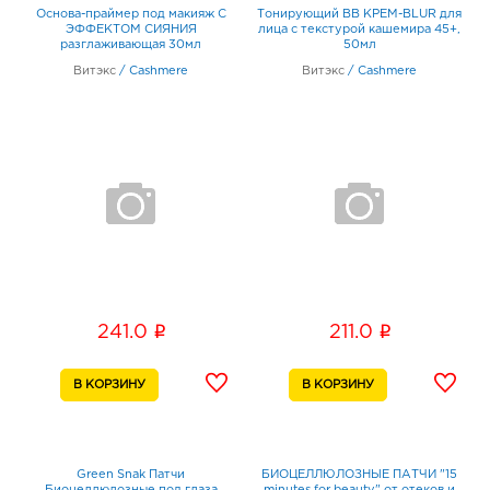
Основа-праймер под макияж С
Тонирующий BB КРЕМ-BLUR для
ЭФФЕКТОМ СИЯНИЯ
лица с текстурой кашемира 45+,
разглаживающая 30мл
50мл
Витэкс
/
Cashmere
Витэкс
/
Cashmere
i
i
241.0
211.0
Green Snak Патчи
БИОЦЕЛЛЮЛОЗНЫЕ ПАТЧИ "15