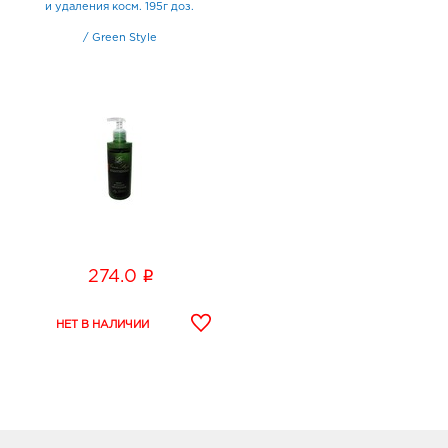
и удаления косм. 195г доз.
/
Green Style
i
274.0