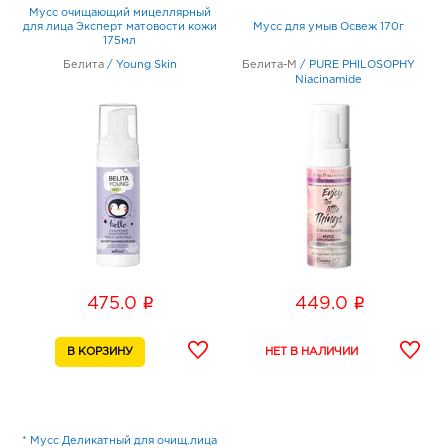
Мусс очищающий мицеллярный
для лица Эксперт матовости кожи
Мусс для умыв Освеж 170г
175мл
Белита
/
Young Skin
Белита-М
/
PURE PHILOSOPHY
Niacinamide
i
i
475.0
449.0
* Мусс Деликатный для очищ.лица