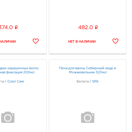
i
i
374.0
482.0
адки окрашенных волос
Пена для ванны Сибирский кедр и
ная фиксация 200мл
Можжевельник 520мл
та
/
Color Care
Белита
/
SPA