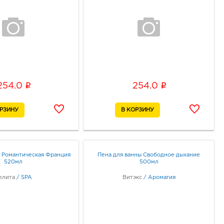
i
i
254.0
254.0
ы Романтическая Франция
Пена для ванны Свободное дыхание
520мл
500мл
елита
/
SPA
Витэкс
/
Аромагия