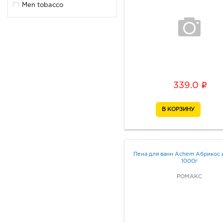
Men tobacco
Деликатный уход
Aloe vera
Шикарный объем
Black clean for men
Color care
Зимний уход
i
339.0
Мама и малыш
Hair care
Keratin styling
Пена для ванн Achem Абрикос 
1000г
РОМАКС