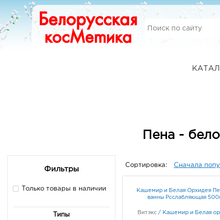
КАТАЛ
Пена - бел
Сортировка:
Сначала поп
Фильтры
Только товары в наличии
Кашемир и Белая Орхидея Пе
ванны Рсслабляющая 500
Витэкс
/
Кашемир и Белая о
Типы