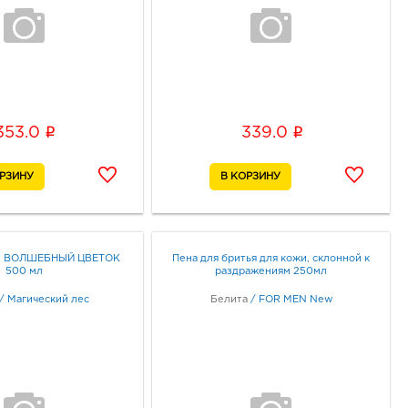
i
i
353.0
339.0
нн ВОЛШЕБНЫЙ ЦВЕТОК
Пена для бритья для кожи, склонной к
500 мл
раздражениям 250мл
/
Магический лес
Белита
/
FOR MEN New