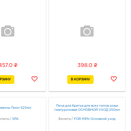
i
i
457.0
398.0
Пена для бритья для всех типов кожи
 ванны Пион 520мл
гиалуроновая ОСНОВНОЙ УХОД 250мл
елита
/
SPA
Белита
/
FOR MEN Основной уход