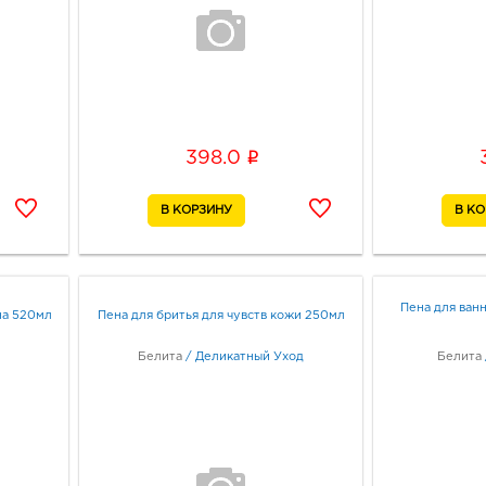
i
398.0
Пена для ва
на 520мл
Пена для бритья для чувств кожи 250мл
Белита
/
Деликатный Уход
Белита