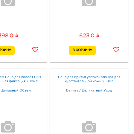
i
i
398.0
623.0
м Пена для волос PUSH-
Пена для бритья успокаивающая для
льная фиксация 200мл
чувствительной кожи 250мл
/
Шикарный Объем
Белита
/
Деликатный Уход