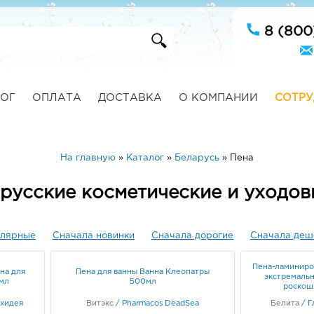
8 (800
ОГ
ОПЛАТА
ДОСТАВКА
О КОМПАНИИ
СОТРУ
На главную
»
Каталог
»
Беларусь
»
Пена
орусские косметические и уходов
улярные
Сначала новинки
Сначала дорогие
Сначала деш
Пена-ламиниро
на для
Пена для ванны Ванна Клеопатры
экстремальн
мл
500мл
роскош
рхидея
Витэкс
/
Pharmacos DeadSea
Белита
/
Г