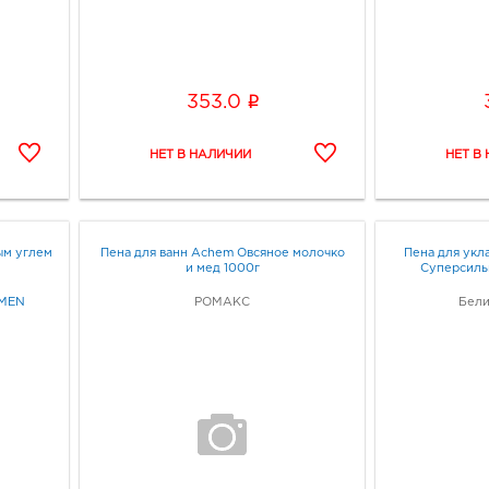
i
353.0
ым углем
Пена для ванн Achem Овсяное молочко
Пена для укл
и мед 1000г
Суперсиль
 MEN
РОМАКС
Бели