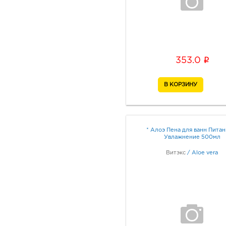
i
353.0
* Алоэ Пена для ванн Питан
Увлажнение 500мл
Витэкс
/
Aloe vera