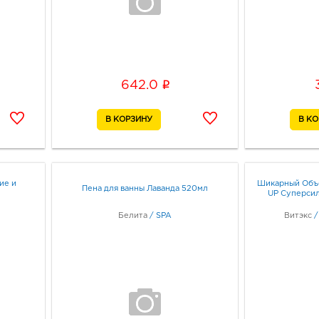
i
642.0
ие и
Шикарный Объё
Пена для ванны Лаванда 520мл
UP Суперси
Белита
/
SPA
Витэкс