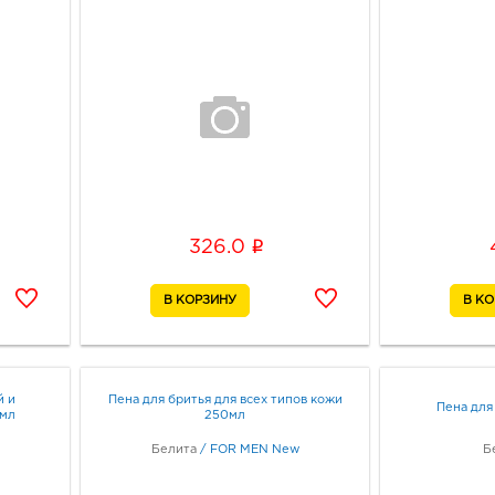
i
326.0
й и
Пена для бритья для всех типов кожи
Пена для
0мл
250мл
Белита
/
FOR MEN New
Б