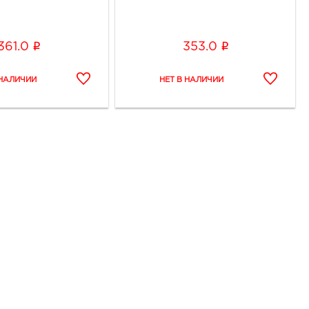
i
i
361.0
353.0