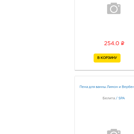
i
254.0
Пена для ванны Лимон и Вербе
Белита
/
SPA