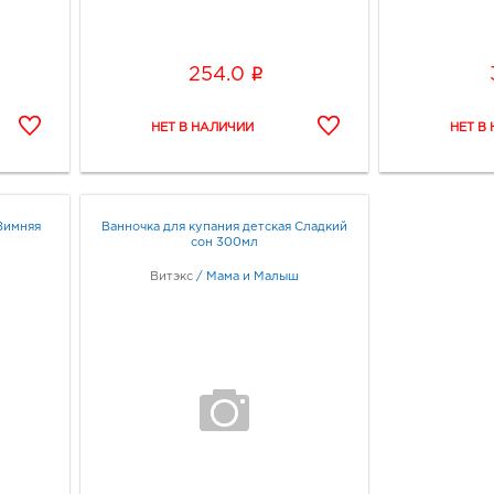
i
254.0
Зимняя
Ванночка для купания детская Сладкий
сон 300мл
Витэкс
/
Мама и Малыш