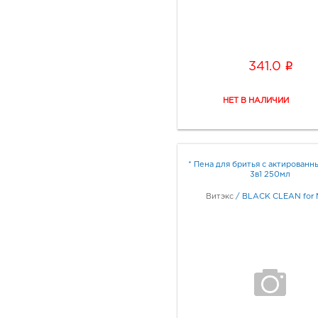
i
341.0
* Пена для бритья с актированн
3в1 250мл
Витэкс
/
BLACK CLEAN for