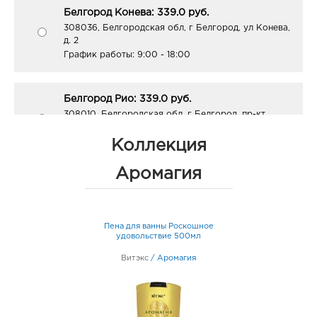
Белгород Конева: 339.0 руб.
308036, Белгородская обл, г Белгород, ул Конева,
д. 2
График работы:
9:00 - 18:00
Белгород Рио: 339.0 руб.
308010, Белгородская обл, г Белгород, пр-кт
Б.Хмельницкого, д. 164
График работы:
10:00 - 21:00
Коллекция
Аромагия
Белгород Линия-1: 339.0 руб.
308033, Белгородская обл, г Белгород, ул
Королева, д. 9а
Пена для ванны Роскошное
График работы:
10:00 - 21:00
удовольствие 500мл
Витэкс
/
Аромагия
Белгород Маяк: 339.0 руб.
308009, Белгородская обл, г Белгород, ул 50-
летия Белгородской области, д. 11
График работы:
9:00 - 20:00