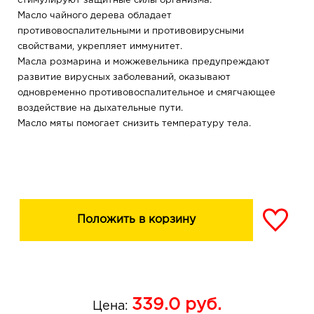
стимулируют защитные силы организма.
Масло чайного дерева обладает
противовоспалительными и противовирусными
свойствами, укрепляет иммунитет.
Масла розмарина и можжевельника предупреждают
развитие вирусных заболеваний, оказывают
одновременно противовоспалительное и смягчающее
воздействие на дыхательные пути.
Масло мяты помогает снизить температуру тела.
Масло гвоздики ускоряет выздоровление во время
простудных заболеваний.
Положить в корзину
339.0
руб.
Цена: