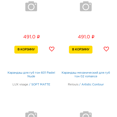
i
i
491.0
491.0
Карандаш для губ тон 601 Pastel
Карандаш механический для губ
Nude
тон 02 romance
LUX visage
/
SOFT MATTE
Relouis
/
Artistic Contour