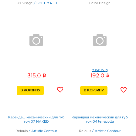
LUX visage
/
SOFT MATTE
Belor Design
i
256.0
i
i
315.0
192.0
Карандаш механический для губ
Карандаш механический для губ
тон 07 NAKED
тон 04 terracotta
Relouis
/
Artistic Contour
Relouis
/
Artistic Contour