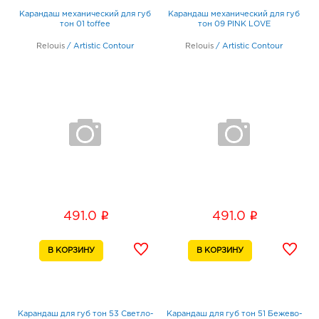
Карандаш механический для губ
Карандаш механический для губ
тон 01 toffee
тон 09 PINK LOVE
Relouis
/
Artistic Contour
Relouis
/
Artistic Contour
i
i
491.0
491.0
Карандаш для губ тон 53 Светло-
Карандаш для губ тон 51 Бежево-