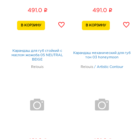
i
i
491.0
491.0
Карандаш для губ стойкий с
Карандаш механический для губ
маслом жожоба 05 NEUTRAL
тон 03 honeymoon
BEIGE
Relouis
Relouis
/
Artistic Contour