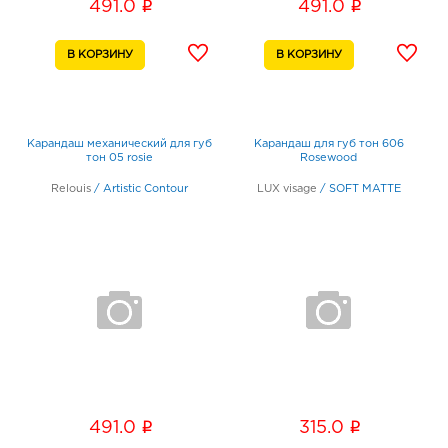
i
i
491.0
491.0
Карандаш механический для губ
Карандаш для губ тон 606
тон 05 rosie
Rosewood
Relouis
/
Artistic Contour
LUX visage
/
SOFT MATTE
i
i
491.0
315.0