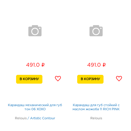
i
i
491.0
491.0
Карандаш механический для губ
Карандаш для губ стойкий с
тон 06 XOXO
маслом жожоба 11 RICH PINK
Relouis
/
Artistic Contour
Relouis