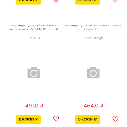
Карандаш для губ стойкий с
карандаш для губ гелевый стойкий
маслом жожоба 14 NUDE BEIGE
Intellect 103
Relouis
Belor Design
i
i
491.0
464.0