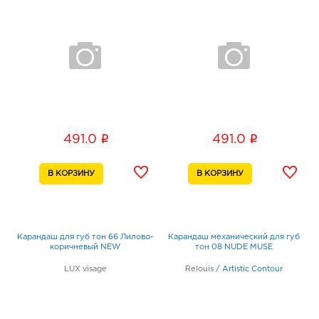
i
i
491.0
491.0
Карандаш для губ тон 66 Лилово-
Карандаш механический для губ
коричневый NEW
тон 08 NUDE MUSE
LUX visage
Relouis
/
Artistic Contour