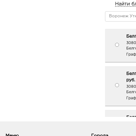
бестселлер у визажистов; оттенок-
Найти б
любую помаду, тип внешности и слу
косметичке
15 LIGHT PINK (NEW) – нежный роз
16 PLUM PINK (NEW) – глубокий сли
теплым подтоном
Белг
17 MARSALA NUDE (NEW) – приглуш
3080
Белг
красно-коричневой нотой
Граф
18 NATURAL PINK (NEW) – пастельн
пудровый оттенок
Белг
руб.
3080
Белг
Граф
Белг
3080
Белг
Белг
Меню
Города