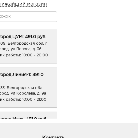
адаптер подходит под
лижайший магазин
чай – мастхев в вашей
ово-бежевый нюд
вово-коричневый с
ород ЦУМ: 491.0 руб.
енный бордовый с
09, Белгородская обл, г
ород, ул Попова, д. 36
ик работы:
10:00 - 20:00
ый бежево-розовый
ород Линия-1: 491.0
33, Белгородская обл, г
ород, ул Королева, д. 9а
ик работы:
10:00 - 21:00
ород Маяк: 491.0 руб.
09, Белгородская обл, г
ород, ул 50-летия
ородской области, д. 11
Контакты