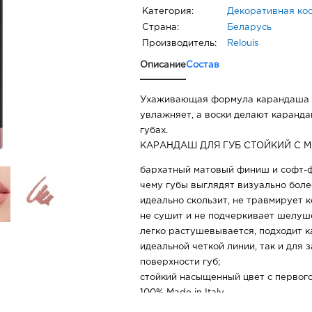
Категория:
Декоративная ко
Страна:
Беларусь
Производитель:
Relouis
Описание
Состав
Ухаживающая формула карандаша д
увлажняет, а воски делают каранда
губах.
КАРАНДАШ ДЛЯ ГУБ СТОЙКИЙ С 
бархатный матовый финиш и софт-ф
чему губы выглядят визуально бол
идеально скользит, не травмирует к
не сушит и не подчеркивает шелуш
легко растушевывается, подходит к
идеальной четкой линии, так и для 
поверхности губ;
стойкий насыщенный цвет с первого
100% Made in Italy
01 CRYSTAL ROSE –холодный светл