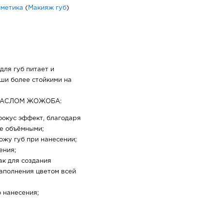
сметика
(
Макияж губ
)
ля губ питает и
ши более стойкими на
МАСЛОМ ЖОЖОБА:
окус эффект, благодаря
ее объёмными;
ожу губ при нанесении;
ения;
ак для создания
заполнения цветом всей
 нанесения;
ый розовый