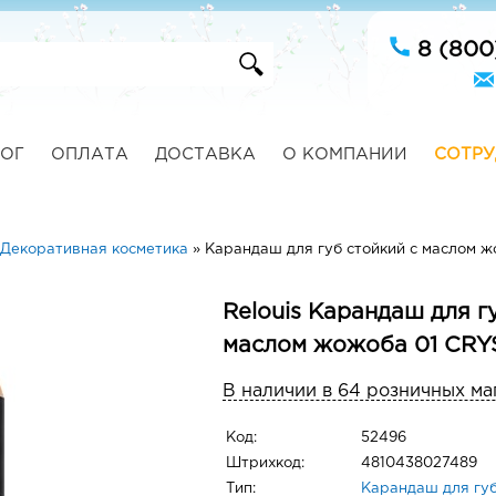
8 (800
ОГ
ОПЛАТА
ДОСТАВКА
О КОМПАНИИ
СОТРУ
Декоративная косметика
»
Карандаш для губ стойкий с маслом 
Relouis Карандаш для г
маслом жожоба 01 CRY
В наличии в 64 розничных ма
Код:
52496
Штрихкод:
4810438027489
Тип:
Карандаш для гу