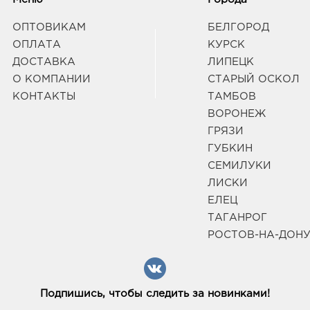
Граф
ОПТОВИКАМ
БЕЛГОРОД
ОПЛАТА
КУРСК
Бел
ДОСТАВКА
ЛИПЕЦК
рыно
О КОМПАНИИ
СТАРЫЙ ОСКОЛ
3080
КОНТАКТЫ
ТАМБОВ
Белг
д. 93
ВОРОНЕЖ
Граф
ГРЯЗИ
ГУБКИН
СЕМИЛУКИ
Белг
3080
ЛИСКИ
Белг
ЕЛЕЦ
Б.Хме
ТАГАНРОГ
Граф
РОСТОВ-НА-ДОН
Белг
3080
Белг
Подпишись, чтобы следить за новинками!
Б.Хм