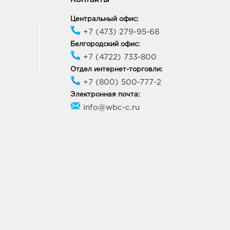
ик работы:
9:00 - 20:00
Центральный офис:
+7 (473) 279-95-68
город Центральный
Белгородский офис:
к: 491.0 руб.
+7 (4722) 733-800
09, Белгородская обл, г
Отдел интернет-торговли:
ород, пр-кт Белгородский,
+7 (800) 500-777-2
ик работы:
9:00 - 21:00
Электронная почта:
info@wbc-c.ru
ород ГРИНН: 491.0 руб.
10, Белгородская обл, г
ород, пр-кт
льницкого, д. 137т
ик работы:
10:00 - 21:00
У
ород Рио: 491.0 руб.
10, Белгородская обл, г
ород, пр-кт
ельницкого, д. 164