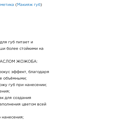
сметика
(
Макияж губ
)
ля губ питает и
ши более стойкими на
МАСЛОМ ЖОЖОБА:
окус эффект, благодаря
ее объёмными;
ожу губ при нанесении;
ения;
ак для создания
заполнения цветом всей
 нанесения;
ый розовый