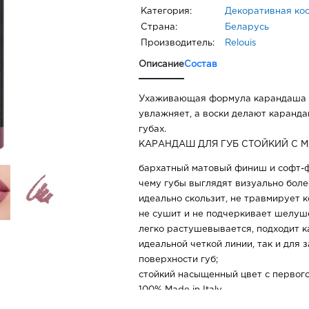
Категория:
Декоративная ко
Страна:
Беларусь
Производитель:
Relouis
Описание
Состав
Ухаживающая формула карандаша д
увлажняет, а воски делают каранда
губах.
КАРАНДАШ ДЛЯ ГУБ СТОЙКИЙ С 
бархатный матовый финиш и софт-ф
чему губы выглядят визуально бол
идеально скользит, не травмирует к
не сушит и не подчеркивает шелуш
легко растушевывается, подходит к
идеальной четкой линии, так и для 
поверхности губ;
стойкий насыщенный цвет с первого
100% Made in Italy
01 CRYSTAL ROSE –холодный светл