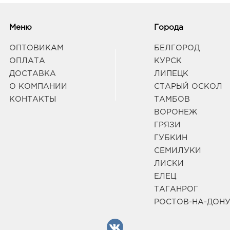
Бел
рыно
Меню
Города
3080
Белг
ОПТОВИКАМ
БЕЛГОРОД
д. 93
ОПЛАТА
КУРСК
Граф
ДОСТАВКА
ЛИПЕЦК
О КОМПАНИИ
СТАРЫЙ ОСКОЛ
Белг
КОНТАКТЫ
ТАМБОВ
руб.
ВОРОНЕЖ
3080
ГРЯЗИ
Белг
ГУБКИН
Граф
СЕМИЛУКИ
ЛИСКИ
Вор
ЕЛЕЦ
491.
ТАГАНРОГ
3940
РОСТОВ-НА-ДОН
Воро
58/2
Граф