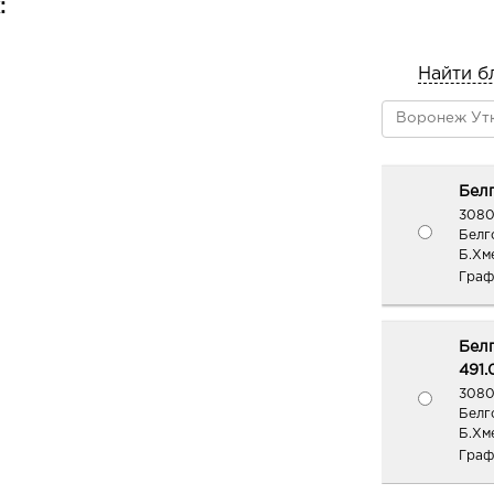
:
бестселлер у визажистов; оттенок-
любую помаду, тип внешности и слу
косметичке
Найти б
15 LIGHT PINK (NEW) – нежный роз
16 PLUM PINK (NEW) – глубокий сли
теплым подтоном
17 MARSALA NUDE (NEW) – приглуш
красно-коричневой нотой
Белг
18 NATURAL PINK (NEW) – пастельн
3080
пудровый оттенок
Белг
Б.Хм
Граф
Белг
491.
3080
Белг
Б.Хм
Граф