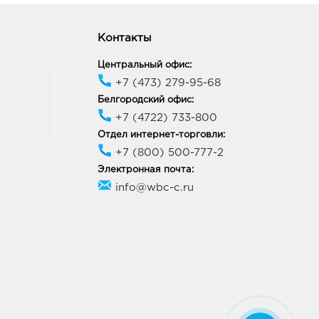
город Центральный
к: 491.0 руб.
Контакты
09, Белгородская обл, г
ород, пр-кт Белгородский,
Центральный офис:
+7 (473) 279-95-68
ик работы:
9:00 - 21:00
Белгородский офис:
+7 (4722) 733-800
Отдел интернет-торговли:
ород Линия-1: 491.0
+7 (800) 500-777-2
33, Белгородская обл, г
Электронная почта:
ород, ул Королева, д. 9а
info@wbc-c.ru
ик работы:
10:00 - 21:00
онеж Южный Полюс:
0 руб.
74, Воронежская обл, г
У
неж, ул Ростовская, д.
4
ик работы:
9:00 - 21:00