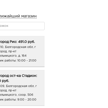
адаптер подходит под
чай – мастхев в вашей
лижайший магазин
ово-бежевый нюд
вово-коричневый с
енный бордовый с
ород Рио: 491.0 руб.
ый бежево-розовый
10, Белгородская обл, г
ород, пр-кт
ельницкого, д. 164
ик работы:
10:00 - 21:00
ород ост-ка Стадион:
0 руб.
09, Белгородская обл, г
ород, пр-кт
ельницкого, соор. 50б
ик работы:
9:00 - 20:00