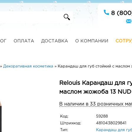
8 (800
ОГ
ОПЛАТА
ДОСТАВКА
О КОМПАНИИ
СОТРУ
»
Декоративная косметика
»
Карандаш для губ стойкий с маслом
Relouis Карандаш для г
маслом жожоба 13 NUD
В наличии в 33 розничных ма
Код:
59288
Штрихкод:
4810438029841
Тип:
Карандаш для гу