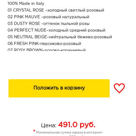
100% Made in Italy
01 CRYSTAL ROSE –холодный светлый розовый
02 PINK MAUVE –розовый натуральный
03 DUSTY ROSE –оттенок пыльной розы
04 PERFECT NUDE–холодный средний розовый
05 NEUTRAL BEIGE–нейтральный бежево-розовый
06 FRESH PINK–персиково-розовый
07 ROSY BROWN–розово-коричневый
08 PEONY JAM–пионовый розовый
09 CHESTNUT–орехово-розовый
10 TRUE RED –идеальный красный
11 RICH PINK – насыщенный розовый
нейтральный розовый с высокой насыщенностью для
Положить в корзину
любителей ярких оттенков
12 SOFT ROSE – мягкая глубокая роза
холодный розовый оптимальной насыщенности для
сдержанных, но чувственных образов
13 NUDE ROSE – холодный пыльно-розовый
491.0
руб.
светлый розовый оттенок для любителей холодного
Цена:
нежного нюда
*
Минимальная сумма заказа в интернет