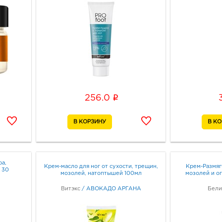
i
256.0
ра,
Крем-масло для ног от сухости, трещин,
Крем-Размяг
 30
мозолей, натоптышей 100мл
мозолей и о
Витэкс
/
АВОКАДО АРГАНА
Бели