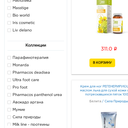
Милолика
Masstige
Bio world
Iris cosmetic
Liv delano
Коллекции
i
311.0
Парафинотерапия
Monarda
Pharmacos deadsea
Ultra foot care
Крем для ног РЕГЕНЕРИРУЮ
Pro foot
маслом льна для сухой кожи 
потрескавшихся пяток 10
Pharmacos panthenol urea
Белита
/
Сила Природы
Авокадо аргана
Мумие
Сила природы
Milk line - протеины