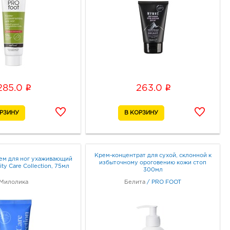
i
i
285.0
263.0
Крем-концентрат для сухой, склонной к
м для ног ухаживающий
избыточному ороговению кожи стоп
ty Care Collection, 75мл
300мл
Милолика
Белита
/
PRO FOOT