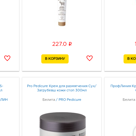
i
227.0
S-
Pro Pedicure Крем для размягчения Сух/
ПрофЛиния Кр
л
Загрубевш кожи стоп 300мл
ОЛИН
Белита
/
PRO Pedicure
Белита