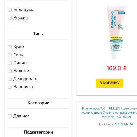
Беларусь
Россия
Типы
Крем
Гель
Пилинг
i
169.0
Бальзам
Дезодорант
Ванночка
Категории
Крем-воск ОТ ТРЕЩИН для очен
кожи с целебным экстрактом м
Для ног
мочевиной 90мл
Витэкс
/
MONARDA
Подкатегории