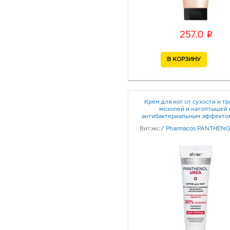
i
257.0
Крем для ног от сухости и т
мозолей и натоптышей 
антибактериальным эффекто
Витэкс
/
Pharmacos PANTHENO