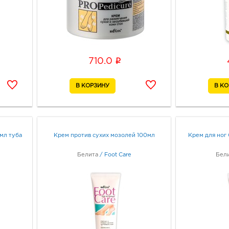
i
710.0
мл туба
Крем против сухих мозолей 100мл
Крем для ног
Белита
/
Foot Care
Бел