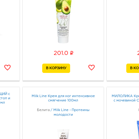
i
201.0
ЩИЙ с
Milk Line Крем для ног интенсивное
МИЛОЛИКА Кре
стоп и
смягчение 100мл
с мочевиной Ci
0мл
Белита
/
Milk Line - Протеины
молодости