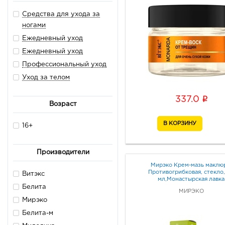
Средства для ухода за
ногами
Ежедневный уход
Ежедневный уход
Профессиональный уход
Уход за телом
i
337.0
Возраст
16+
Производители
Мирэко Крем-мазь маклю
Противогрибковая, стекло,
Витэкс
мл,Монастырская лавка
Белита
МИРЭКО
Мирэко
Белита-м