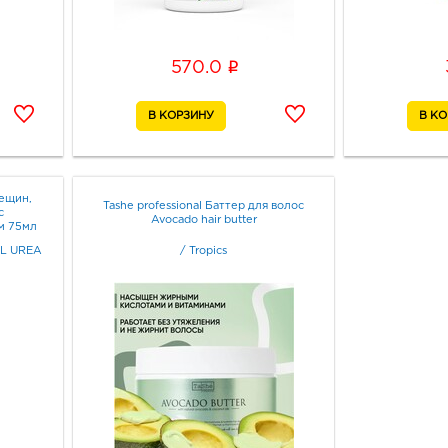
i
570.0
рещин,
Tashe professional Баттер для волос
с
Avocado hair butter
м 75мл
L UREA
/
Tropics