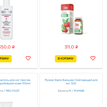
i
i
350.0
311.0
читель для ног против
Мумие Крем-Бальзам Смягчающий для
грубевшей кожи 100мл
ног 125г
та
/
PRO FOOT
Белита-М
/
МУМИЕ