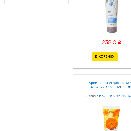
молодости
Foot care
Календула ланолин
Pro pedicure
Professional line
Hibiscus wonder
i
238.0
Tropics
Matbea
Iriscosmetic
Ореховая терапия
Secret life
Крем-бальзам для ног SO
Идеальные ножки
ВОССТАНОВЛЕНИЕ 100м
Oriental touch
Витэкс
/
КАЛЕНДУЛА ЛАН
Organic oils collection