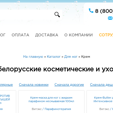
8 (800
ОГ
ОПЛАТА
ДОСТАВКА
О КОМПАНИИ
СОТРУ
На главную
»
Каталог
»
Для ног
»
Крем
 белорусские косметические и ух
улярные
Сначала новинки
Сначала дорогие
Сначала деш
ПРОТИВ
Крем-маска для ног с жидким
Крем-Вutter 
ПТЫШЕЙ
парафином несмываемая 100мл
Интенсивное
л
ия
Витэкс
/
Парафинотерапия
Витэкс
/