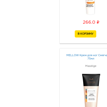
i
266.0
MELLOW Крем для ног Смяг
75мл
Masstige