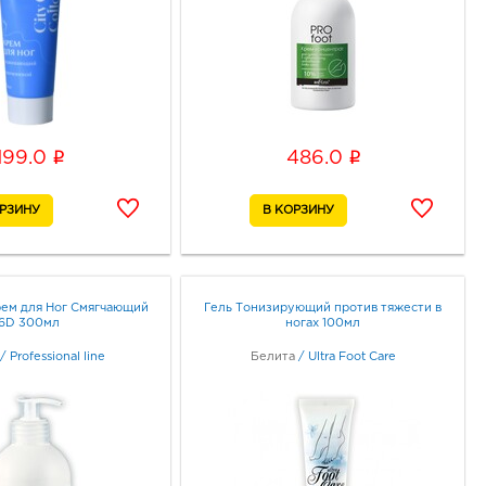
i
i
199.0
486.0
ем для Ног Смягчающий
Гель Тонизирующий против тяжести в
6D 300мл
ногах 100мл
/
Professional line
Белита
/
Ultra Foot Care