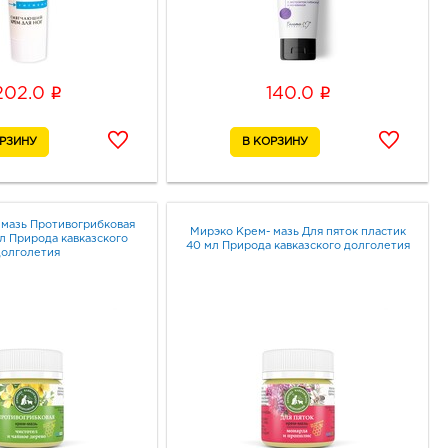
i
i
202.0
140.0
 мазь Противогрибковая
Мирэко Крем- мазь Для пяток пластик
л Природа кавказского
40 мл Природа кавказского долголетия
долголетия