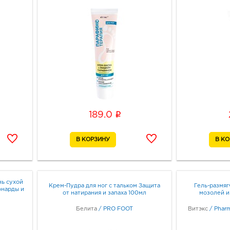
i
189.0
ь сухой
Крем-Пудра для ног с тальком Защита
Гель-размяг
онарды и
от натирания и запаха 100мл
мозолей и
Белита
/
PRO FOOT
Витэкс
/
Phar