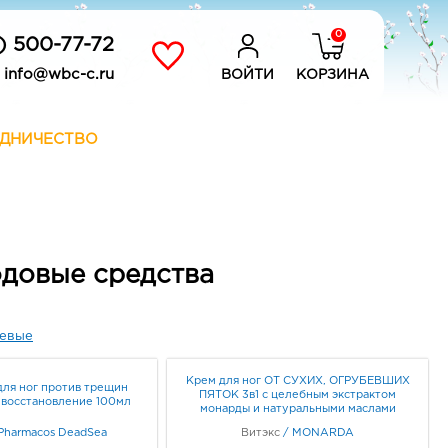
0
) 500-77-72
info@wbc-c.ru
ВОЙТИ
КОРЗИНА
ДНИЧЕСТВО
одовые средства
евые
Крем для ног ОТ СУХИХ, ОГРУБЕВШИХ
для ног против трещин
ПЯТОК 3в1 с целебным экстрактом
 восстановление 100мл
монарды и натуральными маслами
150мл
Pharmacos DeadSea
Витэкс
/
MONARDA