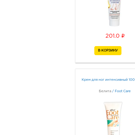
i
201.0
Крем для ног интенсивный 100
Белита
/
Foot Care