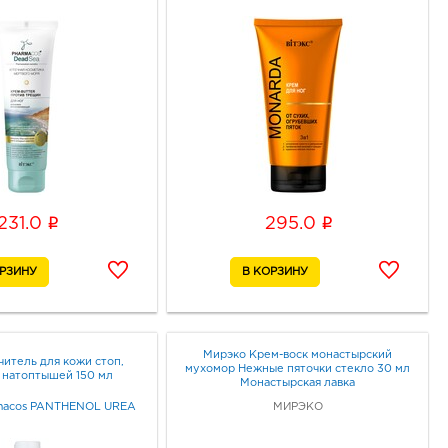
i
i
231.0
295.0
Мирэко Крем-воск монастырский
читель для кожи стоп,
мухомор Нежные пяточки стекло 30 мл
 натоптышей 150 мл
Монастырская лавка
macos PANTHENOL UREA
МИРЭКО