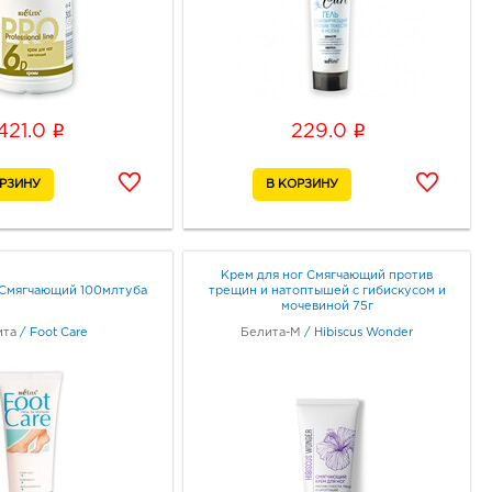
i
i
421.0
229.0
Крем для ног Смягчающий против
 Смягчающий 100млтуба
трещин и натоптышей с гибискусом и
мочевиной 75г
ита
/
Foot Care
Белита-М
/
Hibiscus Wonder