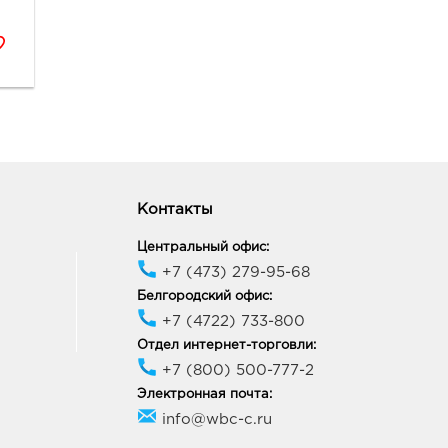
ород ГРИНН: 189.0 руб.
10, Белгородская обл, г
ород, пр-кт
льницкого, д. 137т
ик работы:
10:00 - 21:00
ород Рио: 189.0 руб.
10, Белгородская обл, г
Контакты
ород, пр-кт
ельницкого, д. 164
Центральный офис:
ик работы:
10:00 - 21:00
+7 (473) 279-95-68
Белгородский офис:
+7 (4722) 733-800
ород Линия-1: 189.0
Отдел интернет-торговли:
33, Белгородская обл, г
+7 (800) 500-777-2
ород, ул Королева, д. 9а
Электронная почта:
ик работы:
10:00 - 21:00
info@wbc-c.ru