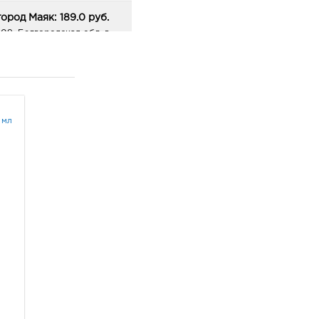
ород Маяк: 189.0 руб.
я и мягкая кожа,
09, Белгородская обл, г
ород, ул 50-летия
гах.
ородской области, д. 11
ик работы:
9:00 - 20:00
ии: гладкая, нежная
транение синдрома
город Центральный
 мл
к: 189.0 руб.
09, Белгородская обл, г
ород, пр-кт Белгородский,
ик работы:
9:00 - 21:00
ород ост-ка Стадион:
0 руб.
09, Белгородская обл, г
ород, пр-кт
ельницкого, соор. 50б
ик работы:
9:00 - 20:00