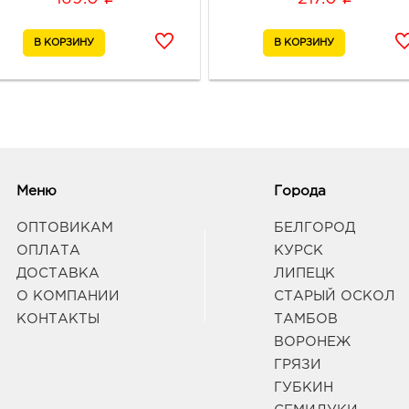
Белг
3080
Белг
Б.Хме
Граф
Белг
3080
Меню
Города
Белг
Б.Хм
ОПТОВИКАМ
БЕЛГОРОД
Граф
ОПЛАТА
КУРСК
ДОСТАВКА
ЛИПЕЦК
Белг
О КОМПАНИИ
СТАРЫЙ ОСКОЛ
руб.
КОНТАКТЫ
ТАМБОВ
3080
ВОРОНЕЖ
Белг
ГРЯЗИ
Граф
ГУБКИН