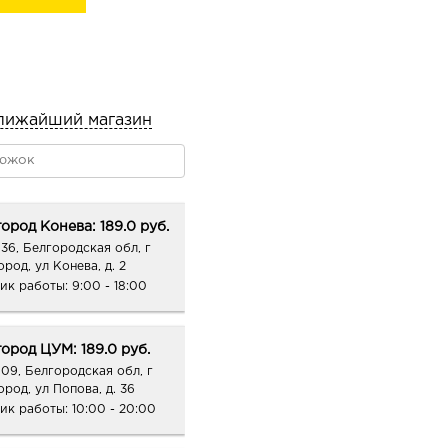
и раздраженной кожи.
ивное питание и
 процессы регенерации,
овистость.
лижайший магазин
езаменимыми жирными
упругость и эластичность
епляющее и
ород Конева: 189.0 руб.
рует выведение токсинов
36, Белгородская обл, г
ику появления
род, ул Конева, д. 2
ик работы:
9:00 - 18:00
 антисептическими,
воспалительными
ород ЦУМ: 189.0 руб.
яет ногти.
09, Белгородская обл, г
ород, ул Попова, д. 36
 в сочетании с
ик работы:
10:00 - 20:00
ует, дезодорирует кожу
жести и устраняет