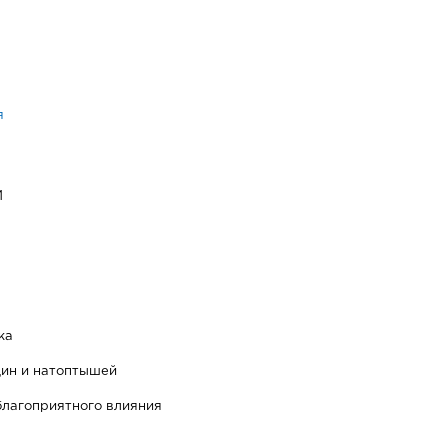
я
И
жа
щин и натоптышей
благоприятного влияния