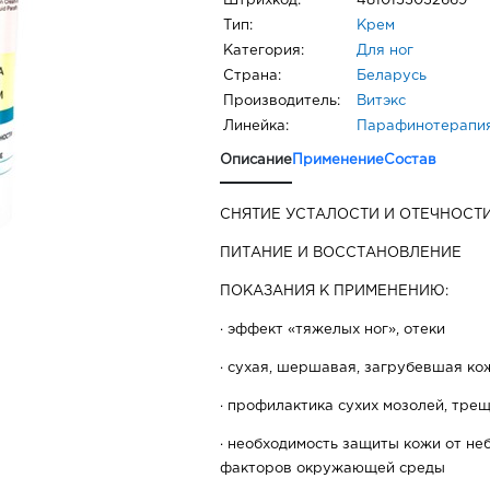
Штрихкод:
4810153032669
Тип:
Крем
Категория:
Для ног
Страна:
Беларусь
Производитель:
Витэкс
Линейка:
Парафинотерапи
Описание
Применение
Состав
СНЯТИЕ УСТАЛОСТИ И ОТЕЧНОСТ
ПИТАНИЕ И ВОССТАНОВЛЕНИЕ
ПОКАЗАНИЯ К ПРИМЕНЕНИЮ:
· эффект «тяжелых ног», отеки
· сухая, шершавая, загрубевшая ко
· профилактика сухих мозолей, тре
· необходимость защиты кожи от не
факторов окружающей среды