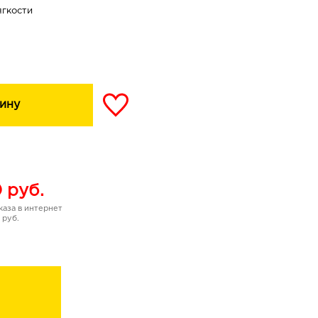
ягкости
ный компонент, который
ину
косметических салонах
он обеспечивает быстрые
о вернуть коже
0
руб.
и ухоженный вид.
аза в интернет
ю окклюзивную
 руб.
вует пересушиванию, и
лажненной, напитанной,
о происхождения –
эпидермиса, усиливает
ет заживлению трещин,