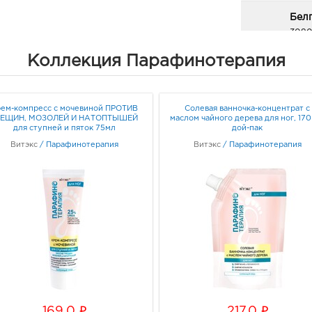
эффект «тяжелых ног».
Белг
Результат после 1 процедуры: нежна
3080
Белг
длительное ощущение легкости в но
Коллекция Парафинотерапия
Белг
Граф
Результат при регулярном применен
кожа без сухости и шелушения, ус
«тяжелых ног».
ем-компресс с мочевиной ПРОТИВ
Солевая ванночка-концентрат с
Бел
РЕЩИН, МОЗОЛЕЙ И НАТОПТЫШЕЙ
маслом чайного дерева для ног, 170
для ступней и пяток 75мл
дой-пак
рыно
Витэкс
/
Парафинотерапия
Витэкс
/
Парафинотерапия
3080
Белг
д. 93
Граф
Белг
189.
3080
Белг
Б.Хм
Граф
i
i
169.0
217.0