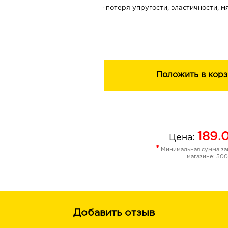
· потеря упругости, эластичности, м
· возрастные изменения
· сухость кутикулы
ЦЕЛЕБНЫЕ КОМПОНЕНТЫ
Жидкий парафин – высокоэффектив
Положить в корз
используется в профессиональных 
для ухода за кожей ног.
Благодаря уникальным свойствам, 
видимые результаты, чтобы надолг
189.
превосходную гладкость, мягкость 
Цена:
*
Минимальная сумма зак
Жидкий парафин создает невесому
магазине: 500
дышащую пленку, которая препятст
кожа длительное время остаётся ув
мягкой и нежной.
Ланолин – биомиметик натуральног
Добавить отзыв
восстанавливает липидный барьер 
процессы регенерации, способству