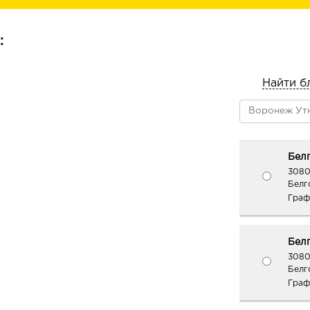
быстро улучшает состояние сухой 
Кокос (масло) обеспечивает интенс
:
восстановление кожи, стимулирует
смягчает, придает нежность и шелк
Найти б
Олива (масло) насыщает клетки н
кислотами и витаминами, улучшает 
кожи, придает мягкость и гладкость.
Шалфей (экстракт) оказывает укр
Белг
успокаивающее действие, активизи
3080
из клеток, обеспечивает профилакт
Белго
возрастных изменений кожи.
Граф
Тысячелистник (экстракт) обладает
противобактериальными и противо
Белг
свойствами, оздоравливает и укрепл
3080
Белг
«Умный» компонент Фресколат плюс
Граф
экстрактом мяты освежает, тонизир
стоп, быстро снимает ощущение тя