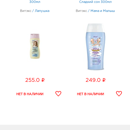
300мл
Сладкий сон 300мл
Витэкс
/
Лапушка
Витэкс
/
Мама и Малыш
i
i
255.0
249.0