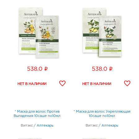
i
i
538.0
538.0
* Маска для волос Против
* Маска для волос Укрепляющая
Выпадения 10саше по10мл
10саше по10мл
Витэкс
/
Аптекарь
Витэкс
/
Аптекарь