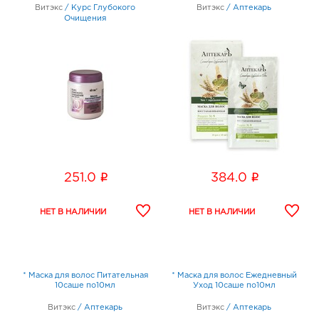
Витэкс
/
Курс Глубокого
Витэкс
/
Аптекарь
Очищения
i
i
251.0
384.0
* Маска для волос Питательная
* Маска для волос Ежедневный
10саше по10мл
Уход 10саше по10мл
Витэкс
/
Аптекарь
Витэкс
/
Аптекарь