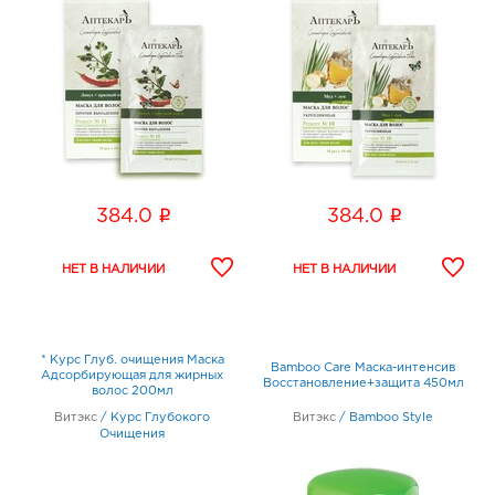
i
i
384.0
384.0
* Курс Глуб. очищения Маска
Bamboo Care Маска-интенсив
Адсорбирующая для жирных
Восстановление+защита 450мл
волос 200мл
Витэкс
/
Курс Глубокого
Витэкс
/
Bamboo Style
Очищения