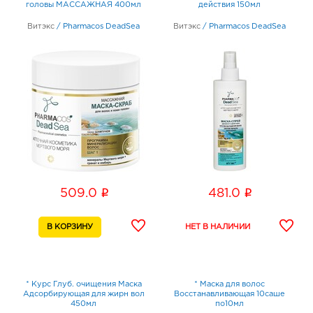
головы МАССАЖНАЯ 400мл
действия 150мл
Витэкс
/
Pharmacos DeadSea
Витэкс
/
Pharmacos DeadSea
i
i
509.0
481.0
* Курс Глуб. очищения Маска
* Маска для волос
Адсорбирующая для жирн вол
Восстанавливающая 10саше
450мл
по10мл