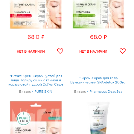
i
i
68.0
68.0
*Biтэкc Крем-Скраб Густой для
* Крем-Скраб для тела
лица Полирующий с глиной и
Вулканический SPA-detox 200мл
коралловой пудрой 2х7мл Саше
Витэкс
/
PURE SKIN
Витэкс
/
Pharmacos DeadSea