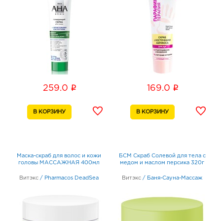
i
i
259.0
169.0
Маска-скраб для волос и кожи
БСМ Скраб Солевой для тела с
головы МАССАЖНАЯ 400мл
медом и маслом персика 320г
Витэкс
/
Pharmacos DeadSea
Витэкс
/
Баня-Сауна-Массаж