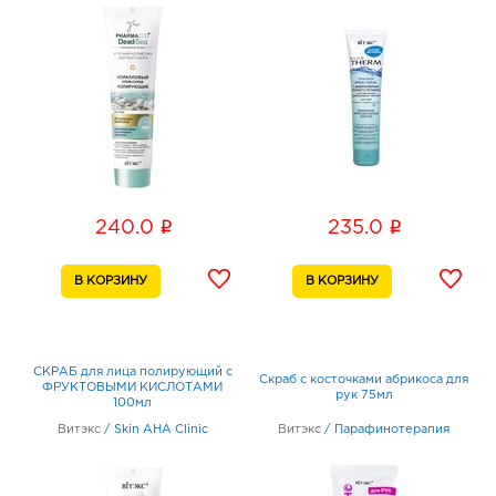
i
i
240.0
235.0
СКРАБ для лица полирующий с
Скраб с косточками абрикоса для
ФРУКТОВЫМИ КИСЛОТАМИ
рук 75мл
100мл
Витэкс
/
Skin AHA Clinic
Витэкс
/
Парафинотерапия