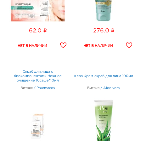
i
i
62.0
276.0
Скраб для лица с
биокомпонентами Нежное
Алоэ Крем-скраб для лица 100мл
очищение 10саше*10мл
Витэкс
/
Pharmacos
Витэкс
/
Aloe vera