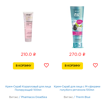
i
i
210.0
270.0
Крем-Скраб Коралловый для лица
Крем-Скраб для лица с М-сферами
Полирующий 100мл
голубого ретинола 100мл
Витэкс
/
Pharmacos DeadSea
Витэкс
/
Therm Blue