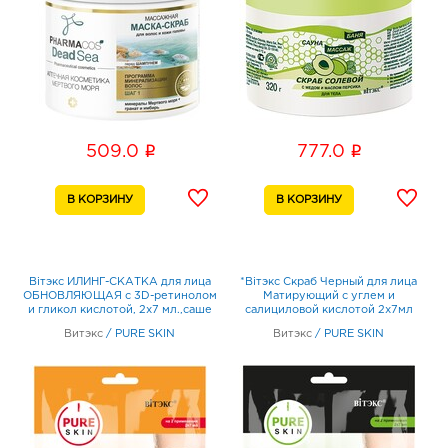
i
i
509.0
777.0
Biтэкc ИЛИНГ-СКАТКА для лица
*Biтэкc Скраб Черный для лица
ОБНОВЛЯЮЩАЯ с 3D-ретинолом
Матирующий с углем и
и гликол кислотой, 2х7 мл.,саше
салициловой кислотой 2х7мл
Саше
Витэкс
/
PURE SKIN
Витэкс
/
PURE SKIN