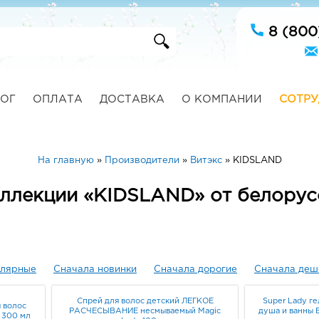
8 (800
ОГ
ОПЛАТА
ДОСТАВКА
О КОМПАНИИ
СОТРУ
На главную
»
Производители
»
Витэкс
»
KIDSLAND
оллекции «KIDSLAND» от белорус
улярные
Сначала новинки
Сначала дорогие
Сначала деш
Спрей для волос детский ЛЕГКОЕ
Super Lady ге
 волос
РАСЧЕСЫВАНИЕ несмываемый Magic
душа и ванн
 300 мл