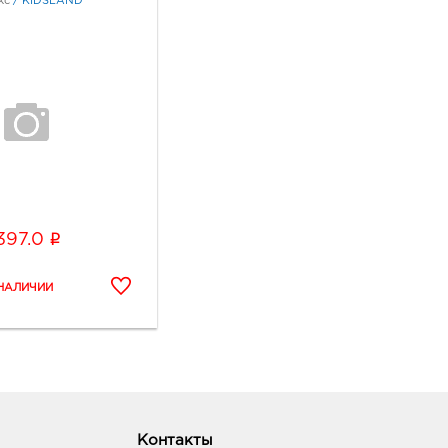
кс
/
KIDSLAND
i
397.0
Контакты