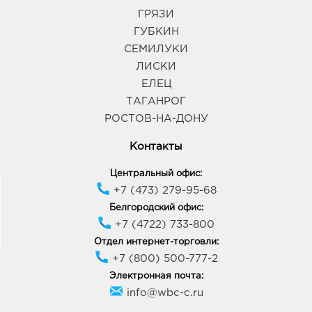
305040, Курская область, г Курск, пр-кт Дружбы,
ГРЯЗИ
д. 9А
ГУБКИН
График работы:
9:00 - 21:00
СЕМИЛУКИ
ЛИСКИ
Курск Континент: руб.
ЕЛЕЦ
305048, Курская область, г Курск, пр-кт Дружбы,
ТАГАНРОГ
д. 32А
РОСТОВ-НА-ДОНУ
График работы:
9:00 - 21:00
Контакты
Курск Европа-40: руб.
Центральный офис:
305040, Курская обл, г Курск, ул Студенческая, зд.
+7 (473) 279-95-68
1
График работы:
10:00 - 22:00
Белгородский офис:
+7 (4722) 733-800
Отдел интернет-торговли:
Курск Европа-10: руб.
+7 (800) 500-777-2
305029, Курская обл, г Курск, ул Карла Маркса, зд.
Электронная почта:
59
График работы:
9:00 - 21:00
info@wbc-c.ru