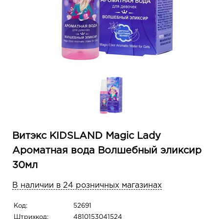
Витэкс KIDSLAND Magic Lady
Ароматная вода Волшебный эликсир
30мл
В наличии в 24 розничных магазинах
Код:
52691
Штрихкод:
4810153041524