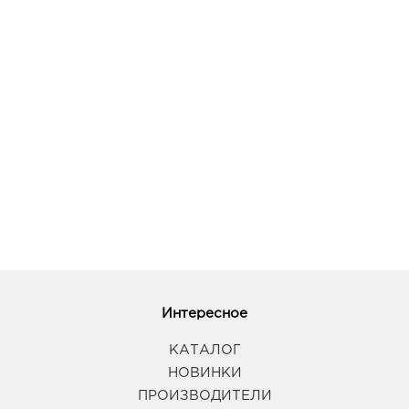
Воронеж Тенистый: руб.
394070, Воронежская обл, г Воронеж, ул
Тепличная, д. 4а
График работы:
9:00 - 21:00
Воронеж Максимир: руб.
394033, Воронежская обл, г Воронеж, пр-кт
Ленинский, д. 174П
График работы:
10:00 - 22:00
Воронеж Атмосфера: руб.
394018, Воронежская обл, г Воронеж, ул
Фридриха Энгельса, д. 64А
График работы:
10:00 - 21:00
Интересное
КАТАЛОГ
Воронеж Окей: руб.
НОВИНКИ
394068, Воронежская обл, г Воронеж, ул
ПРОИЗВОДИТЕЛИ
Шишкова, д. 72