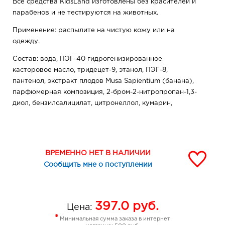
Все средства KidsLand изготовлены без красителей и
парабенов и не тестируются на животных.
Применение: распылите на чистую кожу или на
одежду.
Состав: вода, ПЭГ-40 гидрогенизированное
касторовое масло, тридецет-9, этанол, ПЭГ-8,
пантенол, экстракт плодов Musa Sapientium (банана),
парфюмерная композиция, 2-бром-2-нитропропан-1,3-
диол, бензилсалицилат, цитронеллол, кумарин,
гераниол, гексилциннамаль, гидроксицитронеллаль,
лимонен, линалол, эвгенол
ВРЕМЕННО НЕТ В НАЛИЧИИ
Сообщить мне о поступлении
397.0
руб.
Цена:
*
Минимальная сумма заказа в интернет