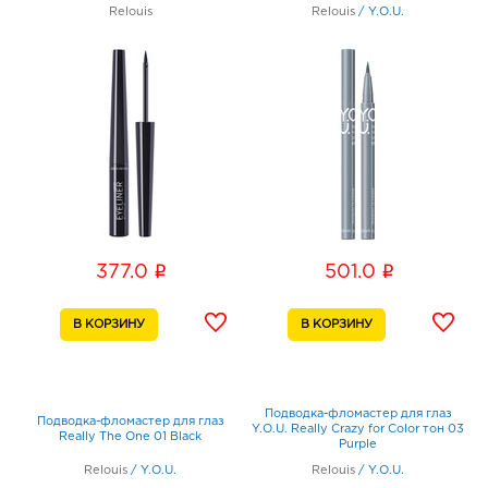
Relouis
Relouis
/
Y.O.U.
i
i
377.0
501.0
Подводка-фломастер для глаз
Подводка-фломастер для глаз
Y.O.U. Really Crazy for Color тон 03
Really The One 01 Black
Purple
Relouis
/
Y.O.U.
Relouis
/
Y.O.U.