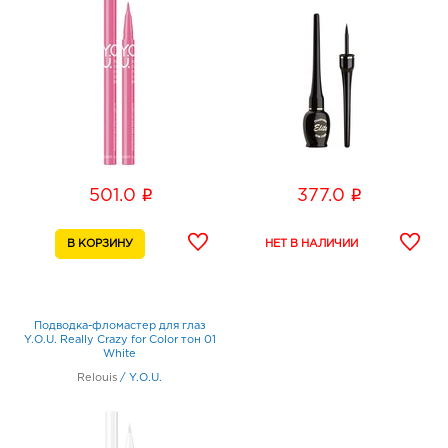
i
i
501.0
377.0
Подводка-фломастер для глаз
Y.O.U. Really Crazy for Color тон 01
White
Relouis
/
Y.O.U.