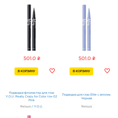
i
i
501.0
501.0
Подводка-фломастер для глаз
Подводка для глаз Elite с апплик.
Y.O.U. Really Crazy for Color тон 02
Черная
Pink
Relouis
/
Y.O.U.
Relouis