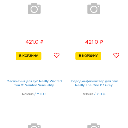
i
i
421.0
421.0
Масло-тинт для губ Really Wanted
Подводка-фломастер для глаз
тон 01 Wanted Sensuality
Really The One 03 Grey
Relouis
/
Y.O.U.
Relouis
/
Y.O.U.