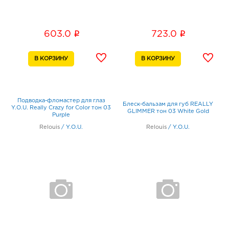
i
i
603.0
723.0
Подводка-фломастер для глаз
Блеск-бальзам для губ REALLY
Y.O.U. Really Crazy for Color тон 03
GLIMMER тон 03 White Gold
Purple
Relouis
/
Y.O.U.
Relouis
/
Y.O.U.