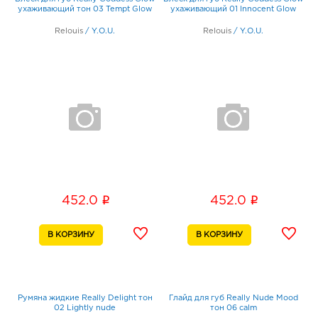
ухаживающий тон 03 Tempt Glow
ухаживающий 01 Innocent Glow
Relouis
/
Y.O.U.
Relouis
/
Y.O.U.
i
i
452.0
452.0
Румяна жидкие Really Delight тон
Глайд для губ Really Nude Mood
02 Lightly nude
тон 06 calm