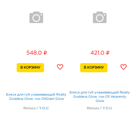
i
i
548.0
421.0
Блеск для губ ухаживающий Really
Блеск для губ ухаживающий Really
Goddess Glow, тон 05 Heavenly
Goddess Glow, тон 04Glam Glow
Glow
Relouis
/
Y.O.U.
Relouis
/
Y.O.U.