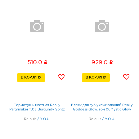
i
i
510.0
929.0
Термотушь цветная Really
Блеск для губ ухаживающий Really
Partymaker т.03 Burgundy Spritz
Goddess Glow, тон 06Mystic Glow
Relouis
/
Y.O.U.
Relouis
/
Y.O.U.