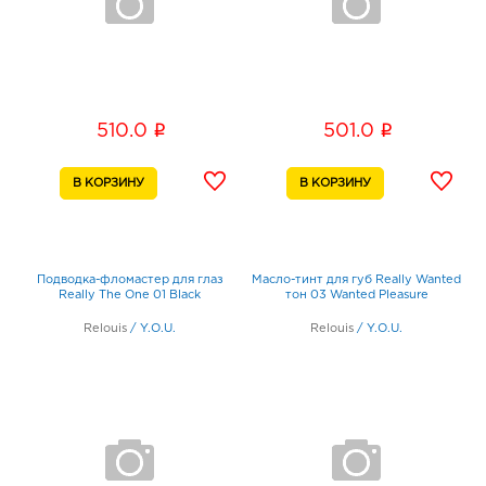
i
i
510.0
501.0
Подводка-фломастер для глаз
Масло-тинт для губ Really Wanted
Really The One 01 Black
тон 03 Wanted Pleasure
Relouis
/
Y.O.U.
Relouis
/
Y.O.U.