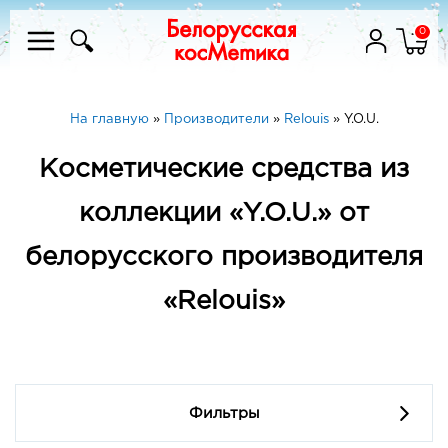
0
На главную
»
Производители
»
Relouis
»
Y.O.U.
Косметические средства из
коллекции «Y.O.U.» от
белорусского производителя
«Relouis»
Фильтры