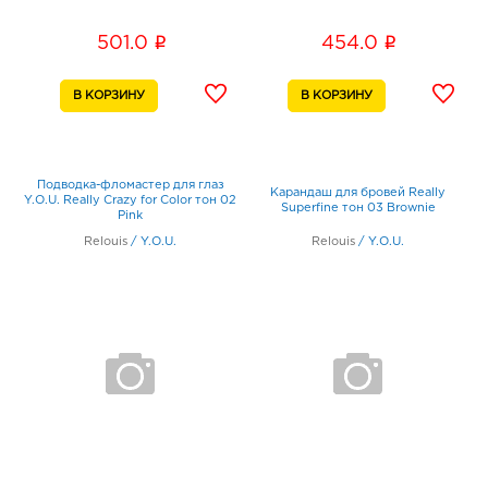
i
i
501.0
454.0
Подводка-фломастер для глаз
Карандаш для бровей Really
Y.O.U. Really Crazy for Color тон 02
Superfine тон 03 Brownie
Pink
Relouis
/
Y.O.U.
Relouis
/
Y.O.U.