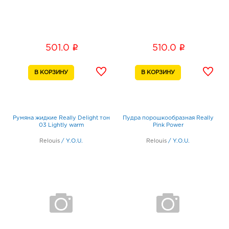
i
i
501.0
510.0
Румяна жидкие Really Delight тон
Пудра порошкообразная Really
03 Lightly warm
Pink Power
Relouis
/
Y.O.U.
Relouis
/
Y.O.U.