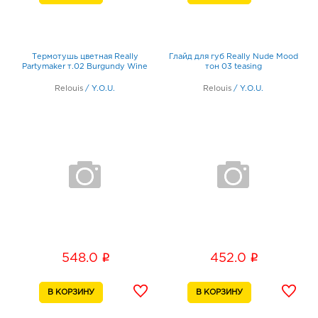
Термотушь цветная Really
Глайд для губ Really Nude Mood
Partymaker т.02 Burgundy Wine
тон 03 teasing
Relouis
/
Y.O.U.
Relouis
/
Y.O.U.
i
i
548.0
452.0