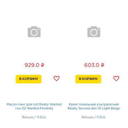
i
i
929.0
603.0
Масло-тинт для губ Really Wanted
Крем тональный ультралегкий
тон 02 Wanted Feminity
Really Second skin 10 Light Beige
Relouis
/
Y.O.U.
Relouis
/
Y.O.U.