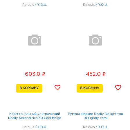
Relouis
/
Y.O.U.
Relouis
/
Y.O.U.
i
i
603.0
452.0
Крем тональный ультралегкий
Румяна жидкие Really Delight тон
Really Second skin 30 Cool Beige
01 Lightly coral
Relouis
/
Y.O.U.
Relouis
/
Y.O.U.