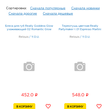
Сортировка:
Сначала популярные
Сначала новинки
Сначала дорогие
Сначала дешевые
Блеск для губ Really Goddess Glow
Термотушь цветная Really
ухаживающий 02 Romantic Glow
Partymaker т.01 Espresso Martini
Relouis
/
Y.O.U.
Relouis
/
Y.O.U.
i
i
452.0
548.0