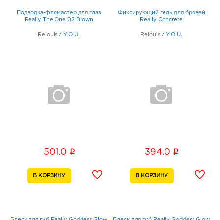
Подводка-фломастер для глаз
Фиксирующий гель для бровей
Really The One 02 Brown
Really Concrete
Relouis
/
Y.O.U.
Relouis
/
Y.O.U.
i
i
501.0
394.0
Блеск для губ Really Goddess Glow
Блеск для губ Really Goddess Glow