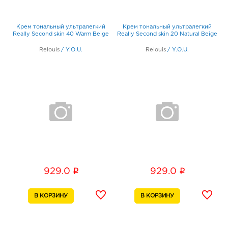
Крем тональный ультралегкий
Крем тональный ультралегкий
Really Second skin 40 Warm Beige
Really Second skin 20 Natural Beige
Relouis
/
Y.O.U.
Relouis
/
Y.O.U.
i
i
929.0
929.0