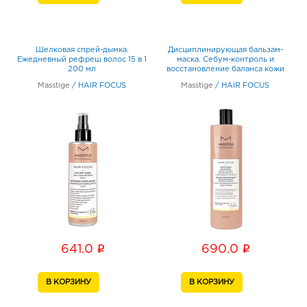
Шелковая спрей-дымка.
Дисциплинирующая бальзам-
Ежедневный рефреш волос 15 в 1
маска. Себум-контроль и
200 мл
восстановление баланса кожи
головы 400 мл
Masstige
/
HAIR FOCUS
Masstige
/
HAIR FOCUS
i
i
641.0
690.0