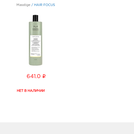
Masstige
/
HAIR FOCUS
i
641.0