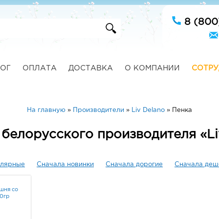
8 (800
ОГ
ОПЛАТА
ДОСТАВКА
О КОМПАНИИ
СОТРУ
На главную
»
Производители
»
Liv Delano
»
Пенка
 белорусского производителя «Li
улярные
Сначала новинки
Сначала дорогие
Сначала деш
ишня со
50гр