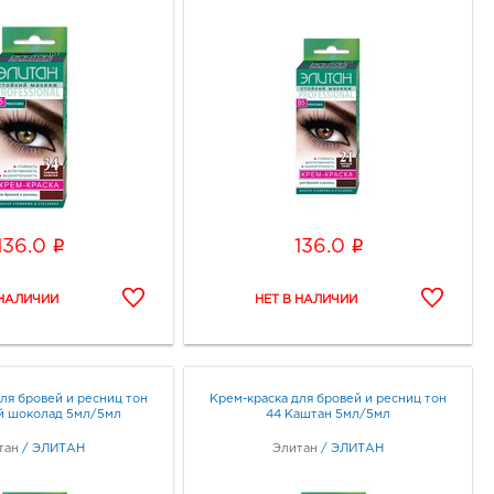
i
i
136.0
136.0
ля бровей и ресниц тон
Крем-краска для бровей и ресниц тон
й шоколад 5мл/5мл
44 Каштан 5мл/5мл
тан
/
ЭЛИТАН
Элитан
/
ЭЛИТАН