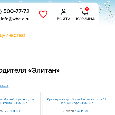
0
) 500-77-72
info@wbc-c.ru
ВОЙТИ
КОРЗИНА
ДНИЧЕСТВО
одителя «Элитан»
евые
ля бровей и ресниц тон
Крем-краска для бровей и ресниц тон 21
ый каштан 5мл/5мл
Черный кофе 5мл/5мл
тан
/
ЭЛИТАН
Элитан
/
ЭЛИТАН