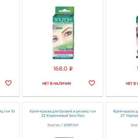
i
168.0
ц тон 10
Крем-краска для бровей и ресниц тон
Крем-краска д
32 Коричневый 5мл/5мл
27 Черны
Элитан
/
ЭЛИТАН
Эли