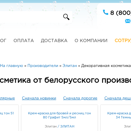
8 (800
ОГ
ОПЛАТА
ДОСТАВКА
О КОМПАНИИ
СОТРУ
На главную
»
Производители
»
Элитан
»
Декоративная косметика
сметика от белорусского произв
улярные
Сначала новинки
Сначала дорогие
Сначала деш
ц тон 51
Крем-краска для бровей и ресниц тон
Крем-краска д
80 Графит 5мл/5мл
34 Темн
Элитан
/
ЭЛИТАН
Эли