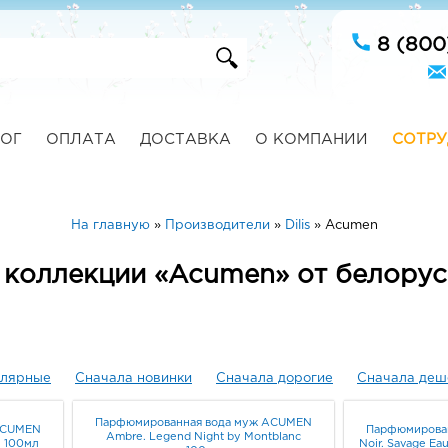
8 (800
ОГ
ОПЛАТА
ДОСТАВКА
О КОМПАНИИ
СОТРУ
На главную
»
Производители
»
Dilis
»
Acumen
 коллекции «Acumen» от белорусс
улярные
Сначала новинки
Сначала дорогие
Сначала деш
Парфюмированная вода муж ACUMEN
ACUMEN
Парфюмирова
Ambre. Legend Night by Montblanc
i 100мл
Noir. Savage Ea