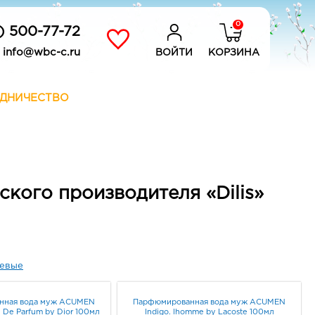
0
) 500-77-72
info@wbc-c.ru
ВОЙТИ
КОРЗИНА
ДНИЧЕСТВО
кого производителя «Dilis»
евые
нная вода муж ACUMEN
Парфюмированная вода муж ACUMEN
u De Parfum by Dior 100мл
Indigo. lhomme by Lacoste 100мл