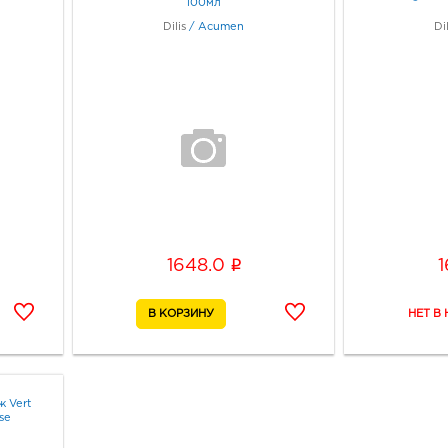
100мл
Dilis
/
Acumen
Dil
i
1648.0
 Vert
se