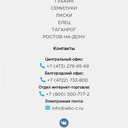
ГУБКИН
СЕМИЛУКИ
Курск Европа-10: 1648.0 руб.
ЛИСКИ
305029, Курская обл, г Курск, ул Карла Маркса, зд.
59
ЕЛЕЦ
График работы:
9:00 - 21:00
ТАГАНРОГ
РОСТОВ-НА-ДОНУ
Курск Манеж: 1648.0 руб.
Контакты
305016, Курская область, г Курск, ул Щепкина,
Здание 4Б
Центральный офис:
График работы:
10:00 - 21:00
+7 (473) 279-95-68
Белгородский офис:
+7 (4722) 733-800
Семилуки Лавки: 1648.0 руб.
396901, Воронежская область, р-н Семилукский, г
Отдел интернет-торговли:
Семилуки, ул 25 лет Октября, Здание 81а/2
+7 (800) 500-777-2
График работы:
9:00 - 20:00
Электронная почта:
info@wbc-c.ru
Ст.Оскол Солнечный: 1648.0 руб.
309502, Белгородская обл, г Старый Оскол, мкр
Солнечный, д. 36