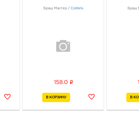
Браш Мастер
/
Colibris
Браш 
i
158.0