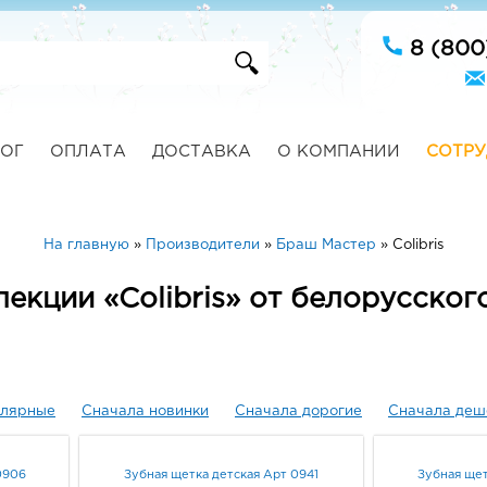
8 (800
ОГ
ОПЛАТА
ДОСТАВКА
О КОМПАНИИ
СОТРУ
На главную
»
Производители
»
Браш Мастер
»
Colibris
лекции «Colibris» от белорусско
улярные
Сначала новинки
Сначала дорогие
Сначала деш
0906
Зубная щетка детская Арт 0941
Зубная щет