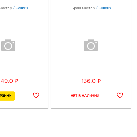
Мастер
/
Colibris
Браш Мастер
/
Colibris
i
i
149.0
136.0